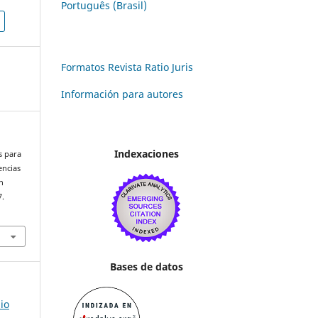
Português (Brasil)
Formatos Revista Ratio Juris
Información para autores
Indexaciones
es para
encias
n
7.
Bases de datos
io