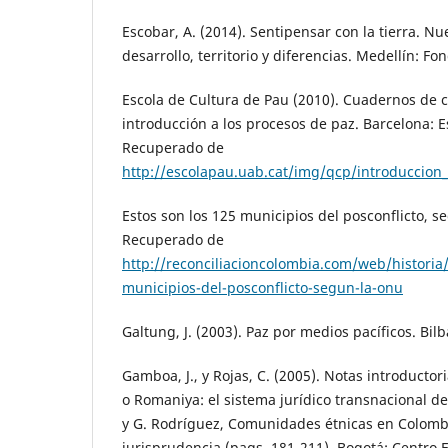
Escobar, A. (2014). Sentipensar con la tierra. Nu
desarrollo, territorio y diferencias. Medellín: F
Escola de Cultura de Pau (2010). Cuadernos de c
introducción a los procesos de paz. Barcelona: E
Recuperado de
http://escolapau.uab.cat/img/qcp/introduccion
Estos son los 125 municipios del posconflicto, s
Recuperado de
http://reconciliacioncolombia.com/web/historia
municipios-del-posconflicto-segun-la-onu
Galtung, J. (2003). Paz por medios pacíficos. Bil
Gamboa, J., y Rojas, C. (2005). Notas introductor
o Romaniya: el sistema jurídico transnacional d
y G. Rodríguez, Comunidades étnicas en Colombi
jurisprudencia (pags. 181-211). Bogotá: Centro E