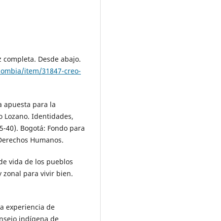
az completa. Desde abajo.
lombia/item/31847-creo-
na apuesta para la
o Lozano. Identidades,
15-40). Bogotá: Fondo para
s Derechos Humanos.
 de vida de los pueblos
 zonal para vivir bien.
na experiencia de
onsejo indígena de