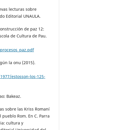
evas lecturas sobre
ondo Editorial UNAULA.
onstrucción de paz 12:
scola de Cultura de Pau.
_procesos_paz.pdf
egún la onu (2015).
/1977/estosson-los-125-
bao: Bakeaz.
ias sobre las Kriss Romaní
el pueblo Rom. En C. Parra
a: cultura y
ditorial Universidad del