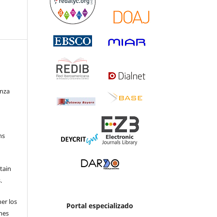
enza
ns
etain
.
ner los
Portal especializado
ones