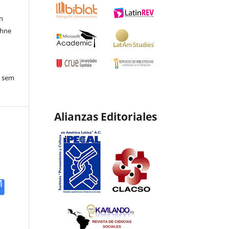
en
ohne
o sem
Alianzas Editoriales