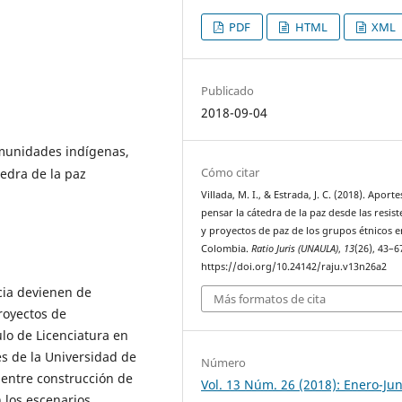
PDF
HTML
XML
Publicado
2018-09-04
munidades indígenas,
Cómo citar
edra de la paz
Villada, M. I., & Estrada, J. C. (2018). Aport
pensar la cátedra de la paz desde las resist
y proyectos de paz de los grupos étnicos e
Colombia.
Ratio Juris (UNAULA)
,
13
(26), 43–6
https://doi.org/10.24142/raju.v13n26a2
cia devienen de
Más formatos de cita
royectos de
ulo de Licenciatura en
es de la Universidad de
Número
o entre construcción de
Vol. 13 Núm. 26 (2018): Enero-Jun
n los escenarios