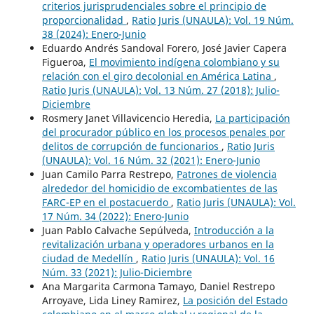
criterios jurisprudenciales sobre el principio de
proporcionalidad
,
Ratio Juris (UNAULA): Vol. 19 Núm.
38 (2024): Enero-Junio
Eduardo Andrés Sandoval Forero, José Javier Capera
Figueroa,
El movimiento indígena colombiano y su
relación con el giro decolonial en América Latina
,
Ratio Juris (UNAULA): Vol. 13 Núm. 27 (2018): Julio-
Diciembre
Rosmery Janet Villavicencio Heredia,
La participación
del procurador público en los procesos penales por
delitos de corrupción de funcionarios
,
Ratio Juris
(UNAULA): Vol. 16 Núm. 32 (2021): Enero-Junio
Juan Camilo Parra Restrepo,
Patrones de violencia
alrededor del homicidio de excombatientes de las
FARC-EP en el postacuerdo
,
Ratio Juris (UNAULA): Vol.
17 Núm. 34 (2022): Enero-Junio
Juan Pablo Calvache Sepúlveda,
Introducción a la
revitalización urbana y operadores urbanos en la
ciudad de Medellín
,
Ratio Juris (UNAULA): Vol. 16
Núm. 33 (2021): Julio-Diciembre
Ana Margarita Carmona Tamayo, Daniel Restrepo
Arroyave, Lida Liney Ramirez,
La posición del Estado