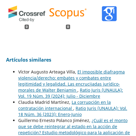
0
0
Artículos similares
Víctor Augusto Arteaga Villa,
El imposible diafragma
violencia/derecho: embates y combates entre
legitimidad y legalidad. Las encrucijadas jurídico-
morales de Walter Benjamin
,
Ratio Juris (UNAULA):
Vol. 19 Núm. 39 (2024): Julio - Diciembre
Claudia Madrid Martínez,
La corrupción en la
contratación internacional
,
Ratio Juris (UNAULA): Vol.
18 Núm. 36 (2023): Enero-Junio
Guillermo Ernesto Polanco Jiménez,
¿Cuál es el monto
que se debe reintegrar al estado en la acción de
repetición? Estudio metodológico para la aplicación de