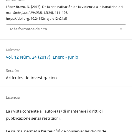
López Bravo, D. (2017). De la naturalización de la violencia a la banalidad del
mal.
Ratio Juris (UNAULA)
,
12
(24), 111–126.
https://doi.org/10.24142/raju.v12n24a5
Más formatos de cita
Número
Vol. 12 Núm. 24 (2017): Enero - Junio
Sección
Artículos de investigación
Licencia
La rivista consente all'autore (s) di mantenere i diritti di
pubblicazione senza restrizioni.
Le journal permet à l'auteur (s) de conserver les droits de