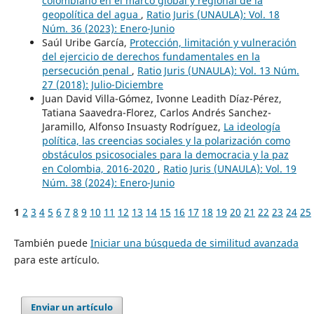
colombiano en el marco global y regional de la
geopolítica del agua
,
Ratio Juris (UNAULA): Vol. 18
Núm. 36 (2023): Enero-Junio
Saúl Uribe García,
Protección, limitación y vulneración
del ejercicio de derechos fundamentales en la
persecución penal
,
Ratio Juris (UNAULA): Vol. 13 Núm.
27 (2018): Julio-Diciembre
Juan David Villa-Gómez, Ivonne Leadith Díaz-Pérez,
Tatiana Saavedra-Florez, Carlos Andrés Sanchez-
Jaramillo, Alfonso Insuasty Rodríguez,
La ideología
política, las creencias sociales y la polarización como
obstáculos psicosociales para la democracia y la paz
en Colombia, 2016-2020
,
Ratio Juris (UNAULA): Vol. 19
Núm. 38 (2024): Enero-Junio
1
2
3
4
5
6
7
8
9
10
11
12
13
14
15
16
17
18
19
20
21
22
23
24
25
También puede
Iniciar una búsqueda de similitud avanzada
para este artículo.
Enviar un artículo