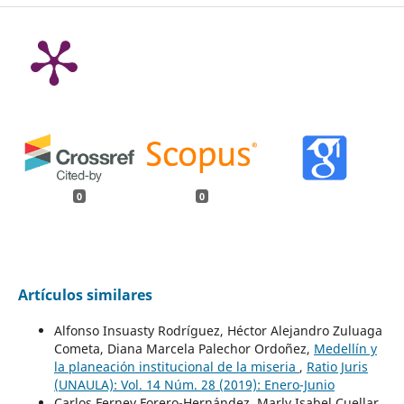
0
0
Artículos similares
Alfonso Insuasty Rodríguez, Héctor Alejandro Zuluaga
Cometa, Diana Marcela Palechor Ordoñez,
Medellín y
la planeación institucional de la miseria
,
Ratio Juris
(UNAULA): Vol. 14 Núm. 28 (2019): Enero-Junio
Carlos Ferney Forero-Hernández, Marly Isabel Cuellar,