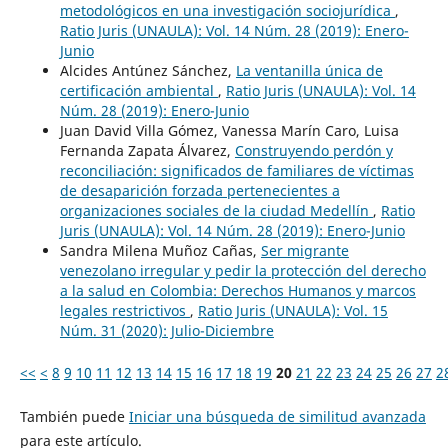
metodológicos en una investigación sociojurídica
,
Ratio Juris (UNAULA): Vol. 14 Núm. 28 (2019): Enero-
Junio
Alcides Antúnez Sánchez,
La ventanilla única de
certificación ambiental
,
Ratio Juris (UNAULA): Vol. 14
Núm. 28 (2019): Enero-Junio
Juan David Villa Gómez, Vanessa Marín Caro, Luisa
Fernanda Zapata Álvarez,
Construyendo perdón y
reconciliación: significados de familiares de víctimas
de desaparición forzada pertenecientes a
organizaciones sociales de la ciudad Medellín
,
Ratio
Juris (UNAULA): Vol. 14 Núm. 28 (2019): Enero-Junio
Sandra Milena Muñoz Cañas,
Ser migrante
venezolano irregular y pedir la protección del derecho
a la salud en Colombia: Derechos Humanos y marcos
legales restrictivos
,
Ratio Juris (UNAULA): Vol. 15
Núm. 31 (2020): Julio-Diciembre
<<
<
8
9
10
11
12
13
14
15
16
17
18
19
20
21
22
23
24
25
26
27
2
También puede
Iniciar una búsqueda de similitud avanzada
para este artículo.