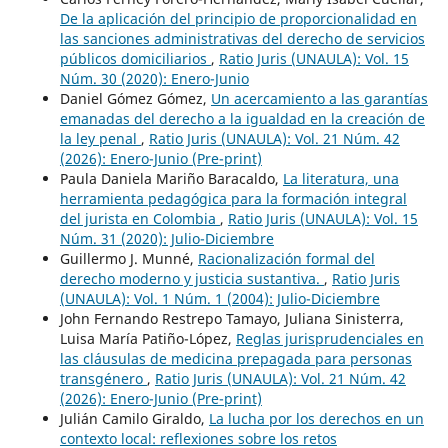
De la aplicación del principio de proporcionalidad en
las sanciones administrativas del derecho de servicios
públicos domiciliarios
,
Ratio Juris (UNAULA): Vol. 15
Núm. 30 (2020): Enero-Junio
Daniel Gómez Gómez,
Un acercamiento a las garantías
emanadas del derecho a la igualdad en la creación de
la ley penal
,
Ratio Juris (UNAULA): Vol. 21 Núm. 42
(2026): Enero-Junio (Pre-print)
Paula Daniela Mariño Baracaldo,
La literatura, una
herramienta pedagógica para la formación integral
del jurista en Colombia
,
Ratio Juris (UNAULA): Vol. 15
Núm. 31 (2020): Julio-Diciembre
Guillermo J. Munné,
Racionalización formal del
derecho moderno y justicia sustantiva.
,
Ratio Juris
(UNAULA): Vol. 1 Núm. 1 (2004): Julio-Diciembre
John Fernando Restrepo Tamayo, Juliana Sinisterra,
Luisa María Patiño-López,
Reglas jurisprudenciales en
las cláusulas de medicina prepagada para personas
transgénero
,
Ratio Juris (UNAULA): Vol. 21 Núm. 42
(2026): Enero-Junio (Pre-print)
Julián Camilo Giraldo,
La lucha por los derechos en un
contexto local: reflexiones sobre los retos