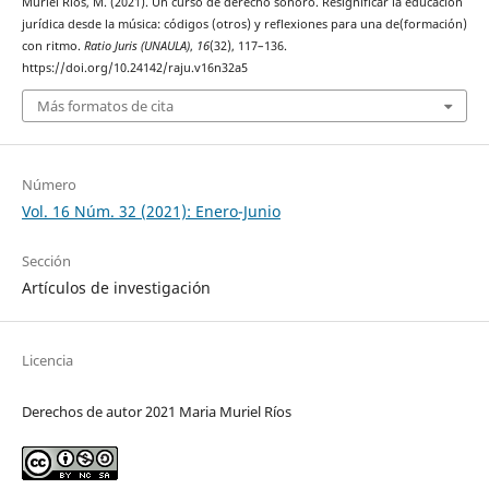
Muriel Ríos, M. (2021). Un curso de derecho sonoro. Resignificar la educación
jurídica desde la música: códigos (otros) y reflexiones para una de(formación)
con ritmo.
Ratio Juris (UNAULA)
,
16
(32), 117–136.
https://doi.org/10.24142/raju.v16n32a5
Más formatos de cita
Número
Vol. 16 Núm. 32 (2021): Enero-Junio
Sección
Artículos de investigación
Licencia
Derechos de autor 2021 Maria Muriel Ríos