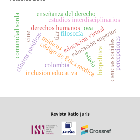
enseñanza del derecho
comunidad sorda
estudios interdisciplinarios
derechos humanos
oea
educación virtual
educación superior
filosofía
cine
clínicas jurídicas
tiar
médicos
percepciones
ciencias sociales
código de Ética médica
biopolítica
estado
colombia
inclusión educativa
Revista Ratio Juris