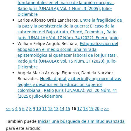
fundamentales en el marco de la unión europea
,
Ratio Juris (UNAULA): Vol. 1 Núm. 3 (2005): Julio-
Diciembre
Carlos Alfonso Ortiz Lancheros,
Entre la fragilidad de
la paz y la persistencia de la guerra: El caso de la
subregión del Bajo Atrato, Chocó, Colombia
,
Ratio
Juris (UNAULA): Vol. 17 Núm. 34 (2022): Enero-Junio
William Felipe Angulo Bechara,
Estigmatización del
abogado en el medio social: una mirada
epistemológica al quehacer laboral de los juristas
,
Ratio Juris (UNAULA): Vol. 15 Núm. 31 (2020): Julio-
Diciembre
Angela María Arteaga Figueroa, Daniela Narváez
Benavides,
Huella digital y ciberbullying: normativas
legales y desafíos en la educación superior
colombiana
,
Ratio Juris (UNAULA): Vol. 20 Núm. 41
(2025): Julio-Diciembre
<<
<
4
5
6
7
8
9
10
11
12
13
14
15
16
17
18
19
20
>
>>
También puede
Iniciar una búsqueda de similitud avanzada
para este artículo.