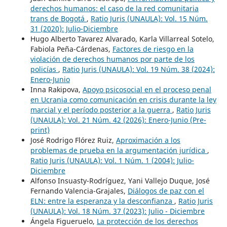
derechos humanos: el caso de la red comunitaria
trans de Bogotá
,
Ratio Juris (UNAULA): Vol. 15 Núm.
31 (2020): Julio-Diciembre
Hugo Alberto Tavarez Alvarado, Karla Villarreal Sotelo,
Fabiola Peña-Cárdenas,
Factores de riesgo en la
violación de derechos humanos por parte de los
policías
,
Ratio Juris (UNAULA): Vol. 19 Núm. 38 (2024):
Enero-Junio
Inna Rakipova,
Apoyo psicosocial en el proceso penal
en Ucrania como comunicación en crisis durante la ley
marcial y el período posterior a la guerra
,
Ratio Juris
(UNAULA): Vol. 21 Núm. 42 (2026): Enero-Junio (Pre-
print)
José Rodrigo Flórez Ruiz,
Aproximación a los
problemas de prueba en la argumentación jurídica
,
Ratio Juris (UNAULA): Vol. 1 Núm. 1 (2004): Julio-
Diciembre
Alfonso Insuasty-Rodríguez, Yani Vallejo Duque, José
Fernando Valencia-Grajales,
Diálogos de paz con el
ELN: entre la esperanza y la desconfianza
,
Ratio Juris
(UNAULA): Vol. 18 Núm. 37 (2023): Julio - Diciembre
Ángela Figueruelo,
La protección de los derechos