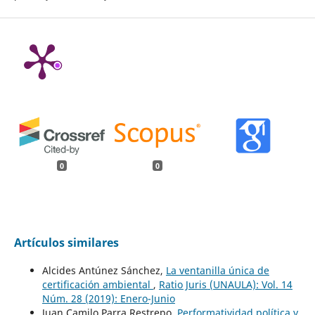
0
0
Artículos similares
Alcides Antúnez Sánchez,
La ventanilla única de
certificación ambiental
,
Ratio Juris (UNAULA): Vol. 14
Núm. 28 (2019): Enero-Junio
Juan Camilo Parra Restrepo,
Performatividad política y