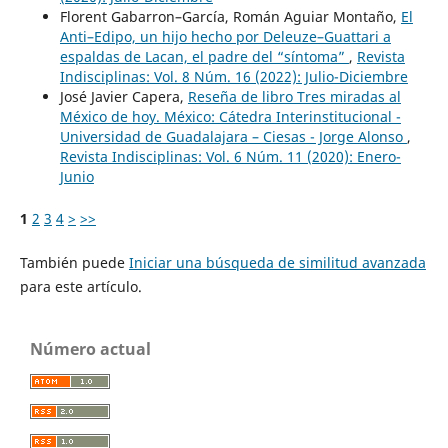
Florent Gabarron–García, Román Aguiar Montaño,
El
Anti–Edipo, un hijo hecho por Deleuze–Guattari a
espaldas de Lacan, el padre del “síntoma”
,
Revista
Indisciplinas: Vol. 8 Núm. 16 (2022): Julio-Diciembre
José Javier Capera,
Reseña de libro Tres miradas al
México de hoy. México: Cátedra Interinstitucional -
Universidad de Guadalajara – Ciesas - Jorge Alonso
,
Revista Indisciplinas: Vol. 6 Núm. 11 (2020): Enero-
Junio
1
2
3
4
>
>>
También puede
Iniciar una búsqueda de similitud avanzada
para este artículo.
Número actual