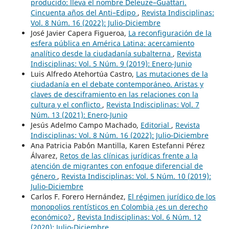
producido: lleva el nombre Deleuze–Guattari.
Cincuenta años del Anti–Edipo
,
Revista Indisciplinas:
Vol. 8 Núm. 16 (2022): Julio-Diciembre
José Javier Capera Figueroa,
La reconfiguración de la
esfera pública en América Latina: acercamiento
analítico desde la ciudadanía subalterna
,
Revista
Indisciplinas: Vol. 5 Núm. 9 (2019): Enero-Junio
Luis Alfredo Atehortúa Castro,
Las mutaciones de la
ciudadanía en el debate contemporáneo. Aristas y
claves de desciframiento en las relaciones con la
cultura y el conflicto
,
Revista Indisciplinas: Vol. 7
Núm. 13 (2021): Enero-Junio
Jesús Adelmo Campo Machado,
Editorial
,
Revista
Indisciplinas: Vol. 8 Núm. 16 (2022): Julio-Diciembre
Ana Patricia Pab´ón Mantilla, Karen Estefanni Pérez
Álvarez,
Retos de las clínicas jurídicas frente a la
atención de migrantes con enfoque diferencial de
género
,
Revista Indisciplinas: Vol. 5 Núm. 10 (2019):
Julio-Diciembre
Carlos F. Forero Hernández,
El régimen jurídico de los
monopolios rentísticos en Colombia ¿es un derecho
económico?
,
Revista Indisciplinas: Vol. 6 Núm. 12
(2020): Julio-Diciembre