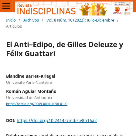
Inicio
/
Archivos
/
Vol. 8 Núm. 16 (2022): Julio-Diciembre
/
Artículos
El Anti–Edipo, de Gilles Deleuze y
Félix Guattari
Blandine Barret–Kriegel
Université Paris-Nanterre
Román Aguiar Montaño
Universidad de Antioquia
https://orcid.org/0009-0004-4098-0100
DOI:
https://doi.org/10.24142/indis.v8n16a2
Palabras clave:
capitalismo y esquizofrenia, psicoanálisis,