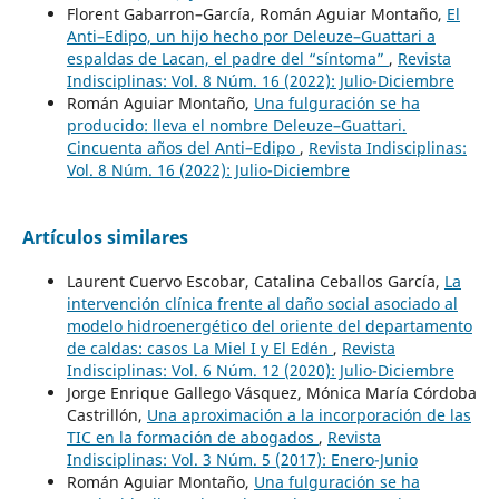
Florent Gabarron–García, Román Aguiar Montaño,
El
Anti–Edipo, un hijo hecho por Deleuze–Guattari a
espaldas de Lacan, el padre del “síntoma”
,
Revista
Indisciplinas: Vol. 8 Núm. 16 (2022): Julio-Diciembre
Román Aguiar Montaño,
Una fulguración se ha
producido: lleva el nombre Deleuze–Guattari.
Cincuenta años del Anti–Edipo
,
Revista Indisciplinas:
Vol. 8 Núm. 16 (2022): Julio-Diciembre
Artículos similares
Laurent Cuervo Escobar, Catalina Ceballos García,
La
intervención clínica frente al daño social asociado al
modelo hidroenergético del oriente del departamento
de caldas: casos La Miel I y El Edén
,
Revista
Indisciplinas: Vol. 6 Núm. 12 (2020): Julio-Diciembre
Jorge Enrique Gallego Vásquez, Mónica María Córdoba
Castrillón,
Una aproximación a la incorporación de las
TIC en la formación de abogados
,
Revista
Indisciplinas: Vol. 3 Núm. 5 (2017): Enero-Junio
Román Aguiar Montaño,
Una fulguración se ha