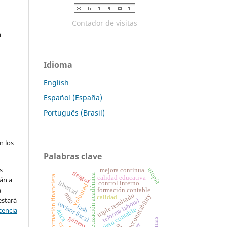
Contador de visitas
n
Idioma
English
Español (España)
Português (Brasil)
n los
Palabras clave
s
utopía
mejora continua
riesgos
alfabetización académica
información financiera
calidad educativa
án a
libertad
control interno
voluntad
a
formación contable
mito
triple resultado
accountability
calidad
estará
reforma laboral
revisor fiscal
iasb
cencia
sujeto contable
ética
género