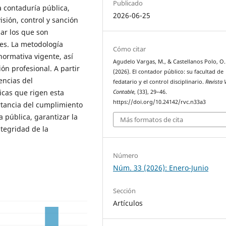
Publicado
la contaduría pública,
2026-06-25
sión, control y sanción
ar los que son
res. La metodología
Cómo citar
 normativa vigente, así
Agudelo Vargas, M., & Castellanos Polo, O.
ón profesional. A partir
(2026). El contador público: su facultad de
encias del
fedatario y el control disciplinario.
Revista 
icas que rigen esta
Contable
, (33), 29–46.
https://doi.org/10.24142/rvc.n33a3
ortancia del cumplimiento
a pública, garantizar la
Más formatos de cita
ntegridad de la
Número
Núm. 33 (2026): Enero-Junio
Sección
Artículos