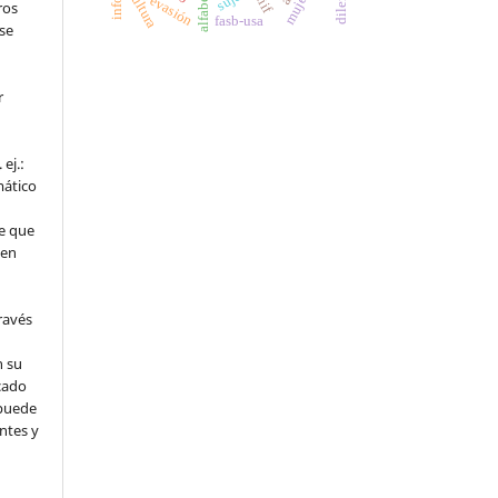
dilemas
cultura
mujer
niif
evasión
ros
fasb-usa
se
r
ej.:
mático
e que
 en
ravés
n su
cado
l puede
ntes y