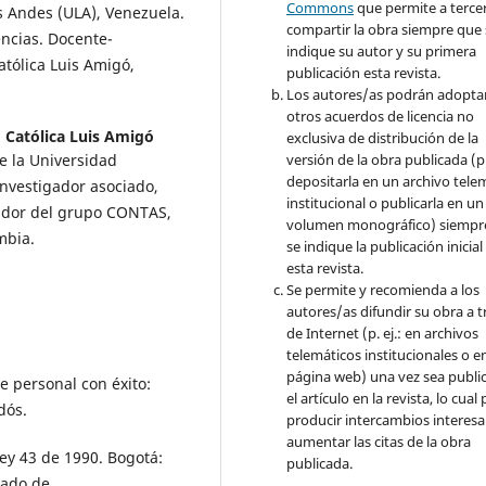
Commons
que permite a terce
s Andes (ULA), Venezuela.
compartir la obra siempre que 
ncias. Docente-
indique su autor y su primera
tólica Luis Amigó,
publicación esta revista.
Los autores/as podrán adopta
otros acuerdos de licencia no
 Católica Luis Amigó
exclusiva de distribución de la
versión de la obra publicada (p. 
e la Universidad
depositarla en un archivo tele
Investigador asociado,
institucional o publicarla en un
gador del grupo CONTAS,
volumen monográfico) siempr
mbia.
se indique la publicación inicial
esta revista.
Se permite y recomienda a los
autores/as difundir su obra a t
de Internet (p. ej.: en archivos
telemáticos institucionales o e
página web) una vez sea publi
e personal con éxito:
el artículo en la revista, lo cua
dós.
producir intercambios interesa
aumentar las citas de la obra
ey 43 de 1990. Bogotá:
publicada.
rado de