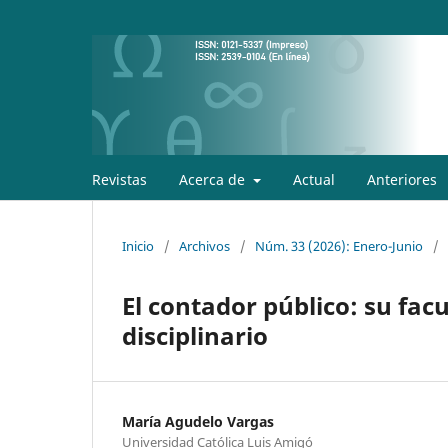
Revistas
Acerca de
Actual
Anteriores
Inicio
/
Archivos
/
Núm. 33 (2026): Enero-Junio
/
El contador público: su facu
disciplinario
María Agudelo Vargas
Universidad Católica Luis Amigó