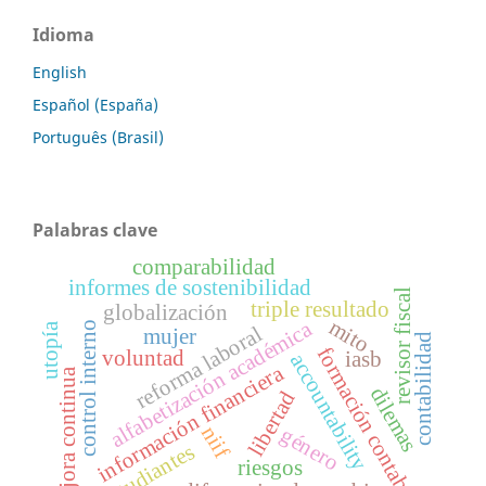
Idioma
English
Español (España)
Português (Brasil)
Palabras clave
comparabilidad
informes de sostenibilidad
revisor fiscal
triple resultado
globalización
mito
alfabetización académica
control interno
utopía
reforma laboral
mujer
contabilidad
formación contable
voluntad
iasb
accountability
información financiera
mejora continua
dilemas
libertad
niif
género
estudiantes
riesgos