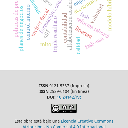
estudiantes
alfabetización académica
formación contable
políticas de precios
accountability
modelo híbrido
género
mujer
voluntad
control interno
planes de negocios
revisor fiscal
iasb
contabilidad
reforma laboral
triple resultado
libertad
niif
fasb-usa
calidad
mito
ISSN
0121-5337 (Impreso)
ISSN
2539-0104 (En línea)
DOI:
10.24142/rvc
Esta obra está bajo una
Licencia Creative Commons
Atribución - No Comercial 4.0 Internacional