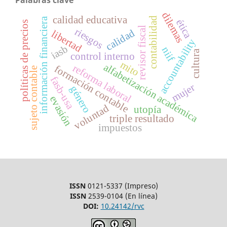
dilemas
calidad educativa
contabilidad
información financiera
ética
políticas de precios
revisor fiscal
riesgos
calidad
libertad
accountability
iasb
niif
cultura
control interno
mito
alfabetización académica
reforma laboral
formación contable
sujeto contable
fasb-usa
mujer
género
evasión
voluntad
utopía
triple resultado
impuestos
ISSN
0121-5337 (Impreso)
ISSN
2539-0104 (En línea)
DOI:
10.24142/rvc