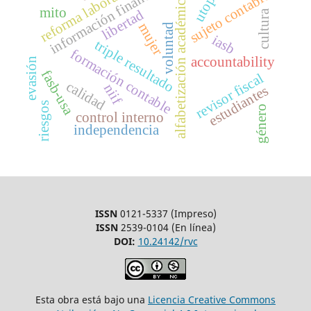
información financiera
utopía
reforma laboral
sujeto contable
alfabetización académica
mito
libertad
cultura
mujer
voluntad
iasb
triple resultado
formación contable
accountability
evasión
fasb-usa
revisor fiscal
calidad
niif
estudiantes
riesgos
género
control interno
independencia
ISSN
0121-5337 (Impreso)
ISSN
2539-0104 (En línea)
DOI:
10.24142/rvc
Esta obra está bajo una
Licencia Creative Commons