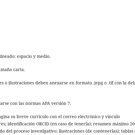
lineado: espacio y medio.
tamaño carta.
s o ilustraciones deben anexarse en formato .jepg o .tif con la de
zarse con las normas APA versión 7.
ágina su breve currículo con el correo electrónico y vínculo
res; identificación ORCID (en caso de tenerla); resumen máximo 2
o del proceso investigativo; ilustraciones (de contenerlas); tablas