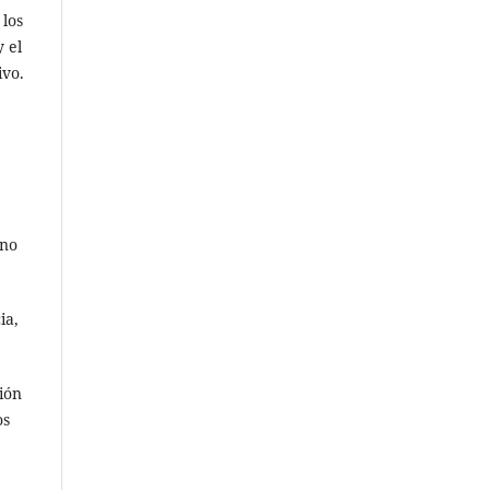
 los
 el
ivo.
rno
ia,
ción
os