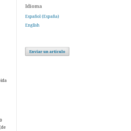
Idioma
Español (España)
English
Enviar un artículo
bida
00
 (de