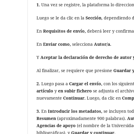
1.
Una vez se registre, la plataforma lo direccion
Luego se le da clic en la
Sección
, dependiendo de
En
Requisitos de envío,
deberá leer y confirmar
En
Enviar como,
selecciona
Autor/a.
Y
Aceptar la declaración de derecho de autor y
Al finalizar, se requiere que presione
Guardar y
2.
Luego pasa a
Cargar el envío,
con los siguien
artículo
y
en subir fichero
se adjunta el archi
nuevamente
Continuar.
Luego, da clic en
Compl
3.
En
Introducir los metadatos,
se incluyen tod
Resumen
(aproximadamente 900 palabras).
Aut
Agencias de apoyo
(el nombre de la Universi
bibliográficas), y
Guardar y continuar.