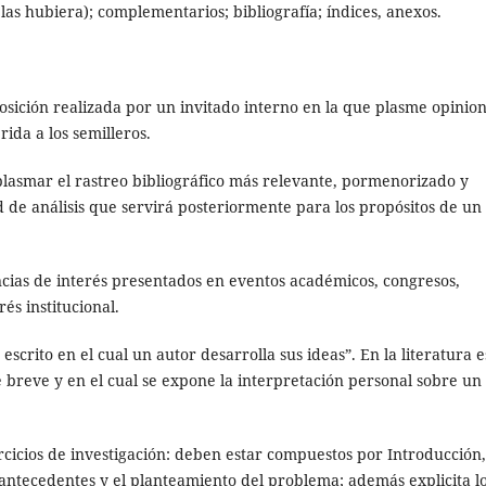
las hubiera); complementarios; bibliografía; índices, anexos.
posición realizada por un invitado interno en la que plasme opinio
ida a los semilleros.
s plasmar el rastreo bibliográfico más relevante, pormenorizado y
d de análisis que servirá posteriormente para los propósitos de un
ncias de interés presentados en eventos académicos, congresos,
és institucional.
scrito en el cual un autor desarrolla sus ideas”. En la literatura e
 breve y en el cual se expone la interpretación personal sobre un
ercicios de investigación: deben estar compuestos por Introducción,
 antecedentes y el planteamiento del problema; además explicita l