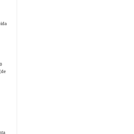
bida
00
 (de
nta