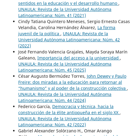
sentidos en la educación y el desarrollo humano
,
UNAULA: Revista de la Universidad Autónoma
Latinoamericana: Núm. 41 (2021)
Cindy Tatiana Quintero Meneses, Sergio Ernesto Casas
Velandia, Carolina Hernández Álvarez,
La forma
juvenil de la política
,
UNAULA: Revista de la
Universidad Autónoma Latinoamericana: Núm. 42
(2022)
José Fernando Valencia Grajales, Mayda Soraya Marín
Galeano,
Importancia del acceso a la universidad
,
UNAULA: Revista de la Universidad Autónoma
Latinoamericana: Núm. 45 (2025)
César Augusto Bermúdez Torres,
John Dewey y Paulo
Freire: dos miradas a la educación para retornar al
“humanismo” y al poder de la construcción colectiva
,
UNAULA: Revista de la Universidad Autónoma
Latinoamericana: Núm. 44 (2024)
Federico García,
Democracia y técnica, hacia la
construcción de la élite antioqueña en el siglo XX
,
UNAULA: Revista de la Universidad Autónoma
Latinoamericana: Núm. 42 (2022)
Gabriel Alexander Solórzano H., Omar Arango