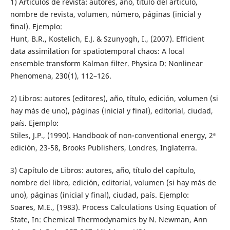
1) Artículos de revista: autores, año, título del artículo,
nombre de revista, volumen, número, páginas (inicial y
final). Ejemplo:
Hunt, B.R., Kostelich, E.J. & Szunyogh, I., (2007). Efficient
data assimilation for spatiotemporal chaos: A local
ensemble transform Kalman filter. Physica D: Nonlinear
Phenomena, 230(1), 112–126.
2) Libros: autores (editores), año, título, edición, volumen (si
hay más de uno), páginas (inicial y final), editorial, ciudad,
país. Ejemplo:
Stiles, J.P., (1990). Handbook of non-conventional energy, 2ª
edición, 23-58, Brooks Publishers, Londres, Inglaterra.
3) Capítulo de Libros: autores, año, título del capítulo,
nombre del libro, edición, editorial, volumen (si hay más de
uno), páginas (inicial y final), ciudad, país. Ejemplo:
Soares, M.E., (1983). Process Calculations Using Equation of
State, In: Chemical Thermodynamics by N. Newman, Ann