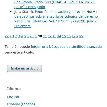
una utopía
,
Ratio Juris (UNAULA): Vol. 13 Núm. 26
(2018): Enero-Junio
Julia Stanek,
Emoción, motivación y derecho. Nuevas
perspectivas sobre la teoría psicológica del derecho
,
Ratio Juris (UNAULA): Vol. 18 Núm. 37 (2023): Julio -
Diciembre
<<
<
1
2
3
4
5
6
7
8
9
10
11
12
13
14
15
16
17
>
>>
También puede
Iniciar una búsqueda de similitud avanzada
para este artículo.
Enviar un artículo
Idioma
English
Español (España)