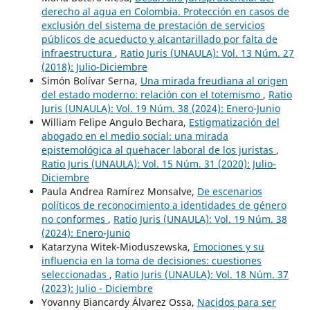
derecho al agua en Colombia. Protección en casos de
exclusión del sistema de prestación de servicios
públicos de acueducto y alcantarillado por falta de
infraestructura
,
Ratio Juris (UNAULA): Vol. 13 Núm. 27
(2018): Julio-Diciembre
Simón Bolívar Serna,
Una mirada freudiana al origen
del estado moderno: relación con el totemismo
,
Ratio
Juris (UNAULA): Vol. 19 Núm. 38 (2024): Enero-Junio
William Felipe Angulo Bechara,
Estigmatización del
abogado en el medio social: una mirada
epistemológica al quehacer laboral de los juristas
,
Ratio Juris (UNAULA): Vol. 15 Núm. 31 (2020): Julio-
Diciembre
Paula Andrea Ramírez Monsalve,
De escenarios
políticos de reconocimiento a identidades de género
no conformes
,
Ratio Juris (UNAULA): Vol. 19 Núm. 38
(2024): Enero-Junio
Katarzyna Witek-Mioduszewska,
Emociones y su
influencia en la toma de decisiones: cuestiones
seleccionadas
,
Ratio Juris (UNAULA): Vol. 18 Núm. 37
(2023): Julio - Diciembre
Yovanny Biancardy Álvarez Ossa,
Nacidos para ser