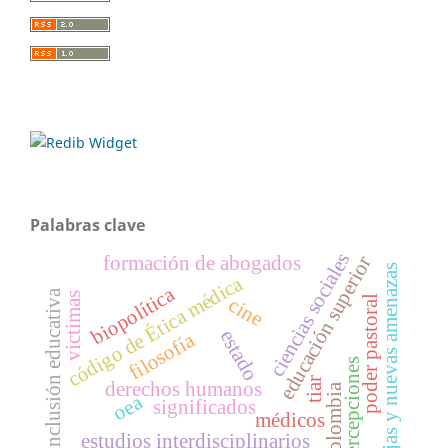
Palabras clave
ciencias sociales
formación de abogados
educación superior
viejas y nuevas amenazas
código de Ética médica
biopolítica
inclusión educativa
victimas
cine
poder pastoral
estado
filosofía
percepciones
tiar
derechos humanos
colombia
oea
significados
médicos
estudios interdisciplinarios