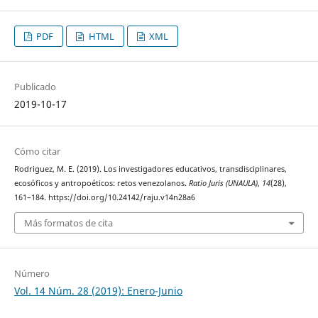
PDF
HTML
XML
Publicado
2019-10-17
Cómo citar
Rodriguez, M. E. (2019). Los investigadores educativos, transdisciplinares,
ecosóficos y antropoéticos: retos venezolanos.
Ratio Juris (UNAULA)
,
14
(28),
161–184. https://doi.org/10.24142/raju.v14n28a6
Más formatos de cita
Número
Vol. 14 Núm. 28 (2019): Enero-Junio