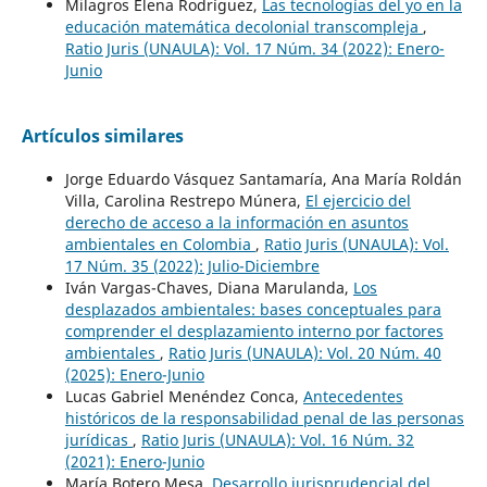
Milagros Elena Rodríguez,
Las tecnologías del yo en la
educación matemática decolonial transcompleja
,
Ratio Juris (UNAULA): Vol. 17 Núm. 34 (2022): Enero-
Junio
Artículos similares
Jorge Eduardo Vásquez Santamaría, Ana María Roldán
Villa, Carolina Restrepo Múnera,
El ejercicio del
derecho de acceso a la información en asuntos
ambientales en Colombia
,
Ratio Juris (UNAULA): Vol.
17 Núm. 35 (2022): Julio-Diciembre
Iván Vargas-Chaves, Diana Marulanda,
Los
desplazados ambientales: bases conceptuales para
comprender el desplazamiento interno por factores
ambientales
,
Ratio Juris (UNAULA): Vol. 20 Núm. 40
(2025): Enero-Junio
Lucas Gabriel Menéndez Conca,
Antecedentes
históricos de la responsabilidad penal de las personas
jurídicas
,
Ratio Juris (UNAULA): Vol. 16 Núm. 32
(2021): Enero-Junio
María Botero Mesa,
Desarrollo jurisprudencial del