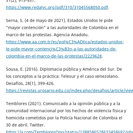
31(2), 915-937.
https://www.redalyc.org/pdf/310/31045568050.pdf
.
Serna, S. (4 de mayo de 2021). Estados Unidos le pide
“mayor contención” a las autoridades de Colombia en el
marco de las protestas. Agencia Anadolu.
https://www.aa.com.tr/es/pol%C3%ADtica/estados-unidos-
le-pide-mayor-contenci%C3%B3n-a-las-autoridades-de-
colombia-en-el-marco-de-las-protestas/2229628
.
Sousa, E. (2016). Diplomacia pública y América del Sur. De
los conceptos a la práctica: Telesur y el caso venezolano.
Desafíos, 28(1), 399-426.
https://revistas.urosario.edu.co/index.php/desafios/article/vi
Temblores (2021). Comunicado a la opinión pública y a la
comunidad internacional por los hechos de violencia física y
homicida cometidos por la Policía Nacional de Colombia el
30 de abril. Twitter.
https://x.com/TembloresOng/status/1388586528633458692/ph