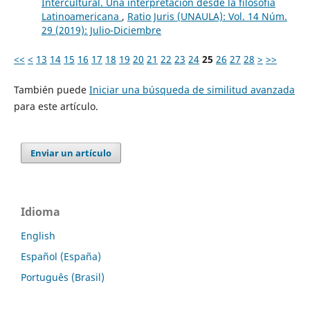
Intercultural. Una interpretación desde la filosofía
Latinoamericana
,
Ratio Juris (UNAULA): Vol. 14 Núm.
29 (2019): Julio-Diciembre
<<
<
13
14
15
16
17
18
19
20
21
22
23
24
25
26
27
28
>
>>
También puede
Iniciar una búsqueda de similitud avanzada
para este artículo.
Enviar un artículo
Idioma
English
Español (España)
Português (Brasil)