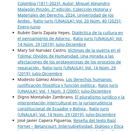
Colombia (1811-2023). Autor: Miguel Alejandro
Malagón Pinzón. 2ª edición. Colección Historia y
Materiales del Derecho. 2024. Universidad de los
Andes
,
Ratio Juris (UNAULA): Vol. 20 Núm. 40 (2025):
Enero-Junio
Rubén Darío Zapata Yepes,
Dialéctica de la cultura en
el pensamiento de Adorno
,
Ratio Juris (UNAULA): Vol.
14 Núm. 29 (2019): Julio-Diciembre
Mary Sol Narváez Castro,
Víctimas de la guerra en el
Tolima: Olvidos de Humanidad. Una mirada a las
afectaciones de los protagonistas de los procesos de
reparación
,
Ratio Juris (UNAULA): Vol. 14 Núm. 29
(2019): Julio-Diciembre
Modesto Gómez Alonso,
Los derechos humanos:
justificación filosófica y función política
,
Ratio Juris
(UNAULA): Vol. 1 Núm. 3 (2005): Julio-Diciembre
Digno Montalván Zambrano,
El pluralismo jurídico y la
interpretación intercultural en la jurisprudencia
constitucional de Ecuador y Bolivia
,
Ratio Juris
(UNAULA): Vol. 14 Núm. 29 (2019): Julio-Diciembre
José Javier Capera Figueroa,
Reseña del texto Raúl
Fornet – Betancourt: Intersubjetividad, Diálogo y Ética