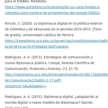
para el ESMAD. Portafolio.
https://www.portafolio.co/economia/ee-uu-corta-fondos-a-
colombia-para-compra-de-armamentos-del-esmad-556622
.
Rincón, S. (2020). La diplomacia digital en la política exterior
de Colombia y de Venezuela en el periodo 2010-2019. [Tesis
de grado]. Universidad Católica de Pereira.
https://repositorio.ucp.edu.co/server/api/core/bitstreams/4af
bc34-491d-ac7d-91e9a42e1b6f/content
.
Rodríguez, A. A. (2013). Estrategias de comunicación y
nueva diplomacia pública. Compé, Revista Científica de
Comunicación, Protocolo y Eventos, (1), 61-76.
http://repositorio.ucjc.edu/bitstream/handle/20.500.12020/460
de-Comunicaci%C3%B3n-2-17.pdf?
sequence=1&isAllowed=y
.
Rodríguez, A. A. (2015). Diplomacia digital, ¿adaptación al
mundo digital o nuevo modelo de diplomacia? Opción,