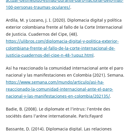
actuar-desmedido-esmad-durante-paro-nacional-dejo-mas-
100-personas-traumas-oculares/
.
Ardila, M. y Lozano, J. I. (2020). Diplomacia digital y política
exterior colombiana frente al fallo de la Corte Internacional
de Justicia. Cuadernos del Cipe, (48).
https://ulibros.com/diplomacia-digital-y-politica-exterior-
colombiana-frente-al-fallo-de-la-corte-internacional-de-
justicia-cuadernos-del-cipe-n-48-1uquz.html
.
Así ha reaccionado la comunidad internacional ante el paro
nacional y las manifestaciones en Colombia (2021). Semana.
https://www.semana.com/mundo/articulo/asi-ha-
reaccionado-la-comunidad-internacional-ante-el-paro-
nacional-y-las-manifestaciones-en-colombia/202135/
.
Badie, B. (2008). Le diplomate et l’intrus: l’entrée des
sociétés dans l’arène internationale. París:Fayard
Bassante, D. (2014). Diplomacia digital. Las relaciones