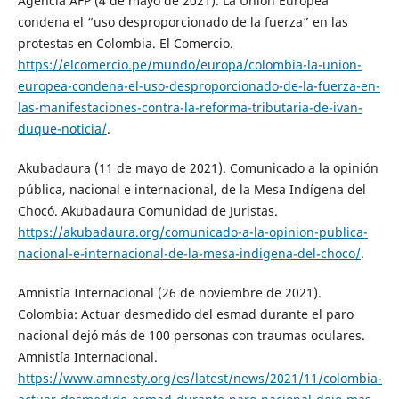
Agencia AFP (4 de mayo de 2021). La Unión Europea
condena el “uso desproporcionado de la fuerza” en las
protestas en Colombia. El Comercio.
https://elcomercio.pe/mundo/europa/colombia-la-union-
europea-condena-el-uso-desproporcionado-de-la-fuerza-en-
las-manifestaciones-contra-la-reforma-tributaria-de-ivan-
duque-noticia/
.
Akubadaura (11 de mayo de 2021). Comunicado a la opinión
pública, nacional e internacional, de la Mesa Indígena del
Chocó. Akubadaura Comunidad de Juristas.
https://akubadaura.org/comunicado-a-la-opinion-publica-
nacional-e-internacional-de-la-mesa-indigena-del-choco/
.
Amnistía Internacional (26 de noviembre de 2021).
Colombia: Actuar desmedido del esmad durante el paro
nacional dejó más de 100 personas con traumas oculares.
Amnistía Internacional.
https://www.amnesty.org/es/latest/news/2021/11/colombia-