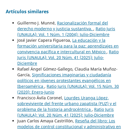
Artículos similares
Guillermo J. Munné,
Racionalización formal del
derecho moderno y justicia sustantiva.
,
Ratio Juris
(UNAULA): Vol. 1 Núm. 1 (2004): Julio-Diciembre
José Javier Capera Figueroa,
La educación y la
formación universitaria para la paz: aprendizajes en
convivencia pacífica e intercultural en México
,
Ratio
Juris (UNAULA): Vol. 20 Núm. 41 (2025): Julio-
Diciembre
Rafael Ángel Gómez-Gallego, Claudia María Muñoz-
García,
Significaciones imaginarias y ciudadanía
políticos en jóvenes protestantes evangélicos en
Iberoamérica
,
Ratio Juris (UNAULA): Vol. 15 Núm. 30
(2020): Enero-Junio
Francisco Ávila Coronel,
Lourdes Uranga López,
sobreviviente del frente urbano zapatista (FUZ) y el
problema de la historia androcéntrica
,
Ratio Juris
(UNAULA): Vol. 20 Núm. 41 (2025): Julio-Diciembre
Juan Carlos Amaya Castrillón,
Reseña del libro: Los
modelos de control constitucional y administrativo en