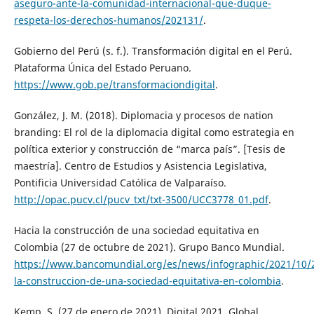
aseguro-ante-la-comunidad-internacional-que-duque-
respeta-los-derechos-humanos/202131/
.
Gobierno del Perú (s. f.). Transformación digital en el Perú.
Plataforma Única del Estado Peruano.
https://www.gob.pe/transformaciondigital
.
González, J. M. (2018). Diplomacia y procesos de nation
branding: El rol de la diplomacia digital como estrategia en
política exterior y construcción de “marca país”. [Tesis de
maestría]. Centro de Estudios y Asistencia Legislativa,
Pontificia Universidad Católica de Valparaíso.
http://opac.pucv.cl/pucv_txt/txt-3500/UCC3778_01.pdf
.
Hacia la construcción de una sociedad equitativa en
Colombia (27 de octubre de 2021). Grupo Banco Mundial.
https://www.bancomundial.org/es/news/infographic/2021/10/2
la-construccion-de-una-sociedad-equitativa-en-colombia
.
Kemp, S. (27 de enero de 2021). Digital 2021. Global