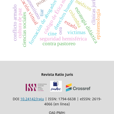
código de Ética médica
clínicas jurídicas
armamentismo
educación virtual
derechos humanos
médicos
formación de abogados
conflicto armado
estrategia didáctica
cultura de paz
colombia
epistemología
tiar
ciencias sociales
estado
oea
victimas
cine
seguridad hemisférica
contra pastoreo
Revista Ratio Juris
DOI
10.24142/raju
| ISSN: 1794-6638 | eISSN: 2619-
4066 (en línea)
OAI-PMH: