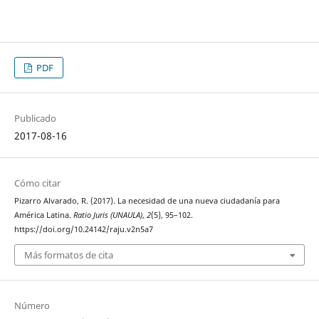
PDF
Publicado
2017-08-16
Cómo citar
Pizarro Alvarado, R. (2017). La necesidad de una nueva ciudadanía para
América Latina.
Ratio Juris (UNAULA)
,
2
(5), 95–102.
https://doi.org/10.24142/raju.v2n5a7
Más formatos de cita
Número