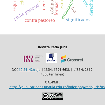
armamentismo
derecho
poder pastoral
tiar
significados
contra pastoreo
Revista Ratio Juris
DOI
10.24142/raju
| ISSN: 1794-6638 | eISSN: 2619-
4066 (en línea)
OAI-PMH:
https://publicaciones.unaula.edu.co/index.php/ratiojuris/oa