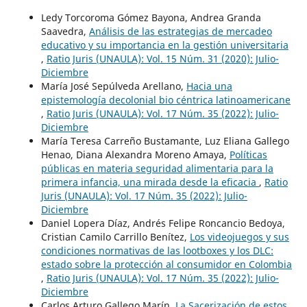
Ledy Torcoroma Gómez Bayona, Andrea Granda
Saavedra,
Análisis de las estrategias de mercadeo
educativo y su importancia en la gestión universitaria
,
Ratio Juris (UNAULA): Vol. 15 Núm. 31 (2020): Julio-
Diciembre
María José Sepúlveda Arellano,
Hacia una
epistemología decolonial bio céntrica latinoamericane
,
Ratio Juris (UNAULA): Vol. 17 Núm. 35 (2022): Julio-
Diciembre
María Teresa Carreño Bustamante, Luz Eliana Gallego
Henao, Diana Alexandra Moreno Amaya,
Políticas
públicas en materia seguridad alimentaria para la
primera infancia, una mirada desde la eficacia
,
Ratio
Juris (UNAULA): Vol. 17 Núm. 35 (2022): Julio-
Diciembre
Daniel Lopera Díaz, Andrés Felipe Roncancio Bedoya,
Cristian Camilo Carrillo Benítez,
Los videojuegos y sus
condiciones normativas de las lootboxes y los DLC:
estado sobre la protección al consumidor en Colombia
,
Ratio Juris (UNAULA): Vol. 17 Núm. 35 (2022): Julio-
Diciembre
Carlos Arturo Gallego Marín,
La Sacerización de estos