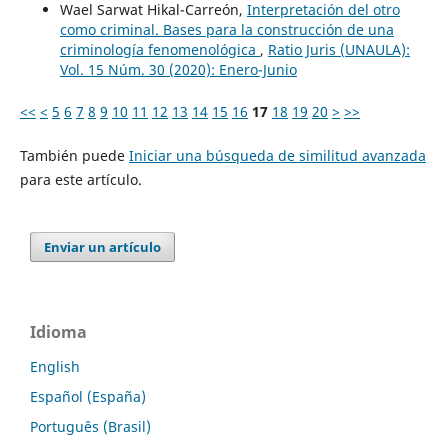
Wael Sarwat Hikal-Carreón,
Interpretación del otro
como criminal. Bases para la construcción de una
criminología fenomenológica
,
Ratio Juris (UNAULA):
Vol. 15 Núm. 30 (2020): Enero-Junio
<<
<
5
6
7
8
9
10
11
12
13
14
15
16
17
18
19
20
>
>>
También puede
Iniciar una búsqueda de similitud avanzada
para este artículo.
Enviar un artículo
Idioma
English
Español (España)
Português (Brasil)