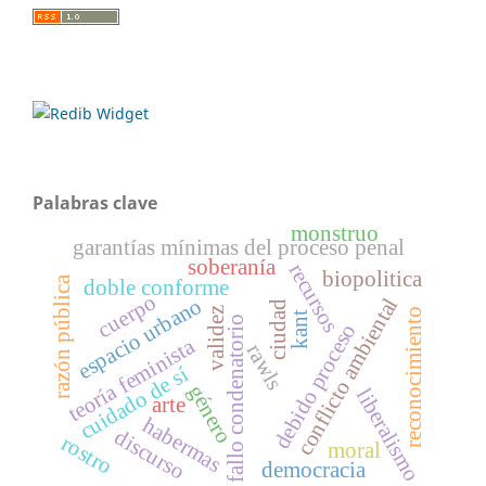
Palabras clave
monstruo
garantías mínimas del proceso penal
soberanía
recursos
biopolitica
razón pública
doble conforme
cuerpo
conflicto ambiental
espacio urbano
ciudad
validez
reconocimiento
kant
fallo condenatorio
debido proceso
teoría feminista
rawls
cuidado de sí
género
liberalismo
arte
habermas
discurso
rostro
moral
democracia