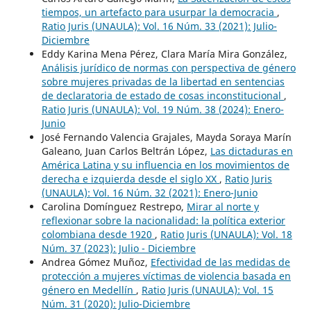
tiempos, un artefacto para usurpar la democracia
,
Ratio Juris (UNAULA): Vol. 16 Núm. 33 (2021): Julio-
Diciembre
Eddy Karina Mena Pérez, Clara María Mira González,
Análisis jurídico de normas con perspectiva de género
sobre mujeres privadas de la libertad en sentencias
de declaratoria de estado de cosas inconstitucional
,
Ratio Juris (UNAULA): Vol. 19 Núm. 38 (2024): Enero-
Junio
José Fernando Valencia Grajales, Mayda Soraya Marín
Galeano, Juan Carlos Beltrán López,
Las dictaduras en
América Latina y su influencia en los movimientos de
derecha e izquierda desde el siglo XX
,
Ratio Juris
(UNAULA): Vol. 16 Núm. 32 (2021): Enero-Junio
Carolina Domínguez Restrepo,
Mirar al norte y
reflexionar sobre la nacionalidad: la política exterior
colombiana desde 1920
,
Ratio Juris (UNAULA): Vol. 18
Núm. 37 (2023): Julio - Diciembre
Andrea Gómez Muñoz,
Efectividad de las medidas de
protección a mujeres víctimas de violencia basada en
género en Medellín
,
Ratio Juris (UNAULA): Vol. 15
Núm. 31 (2020): Julio-Diciembre