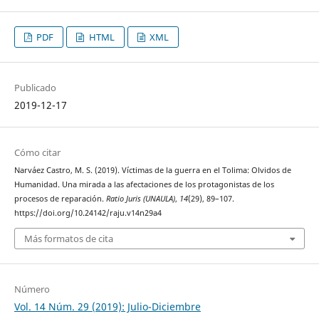
PDF
HTML
XML
Publicado
2019-12-17
Cómo citar
Narváez Castro, M. S. (2019). Víctimas de la guerra en el Tolima: Olvidos de
Humanidad. Una mirada a las afectaciones de los protagonistas de los
procesos de reparación.
Ratio Juris (UNAULA)
,
14
(29), 89–107.
https://doi.org/10.24142/raju.v14n29a4
Más formatos de cita
Número
Vol. 14 Núm. 29 (2019): Julio-Diciembre