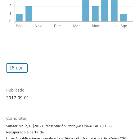
PDF
Publicado
2017-09-01
Cómo citar
Salazar Mejía, F. (2017). Presentación.
Ratio Juris (UNAULA)
,
1
(1), 5–6.
Recuperado a partir de
https://publicaciones.unaula.edu.co/index.php/ratiojuris/article/view/295