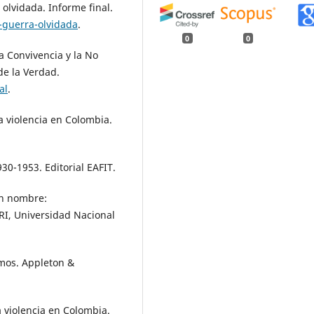
a olvidada. Informe final.
a-guerra-olvidada
.
0
0
a Convivencia y la No
de la Verdad.
al
.
a violencia en Colombia.
30-1953. Editorial EAFIT.
in nombre:
RI, Universidad Nacional
smos. Appleton &
a violencia en Colombia.