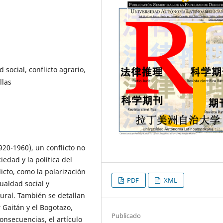
 social, conflicto agrario,
llas
920-1960), un conflicto no
dad y la política del
icto, como la polarización
PDF
XML
gualdad social y
rural. También se detallan
 Gaitán y el Bogotazo,
Publicado
consecuencias, el artículo