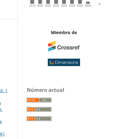
Miembro de
Número actual
l. 1
a
m.
a
4):