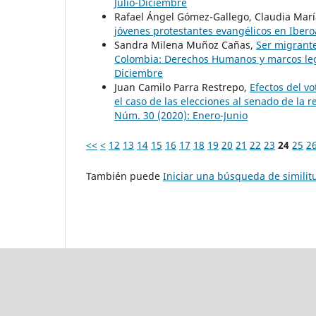
Julio-Diciembre
Rafael Ángel Gómez-Gallego, Claudia Mar
jóvenes protestantes evangélicos en Iber
Sandra Milena Muñoz Cañas,
Ser migrante
Colombia: Derechos Humanos y marcos lega
Diciembre
Juan Camilo Parra Restrepo,
Efectos del vo
el caso de las elecciones al senado de la
Núm. 30 (2020): Enero-Junio
<<
<
12
13
14
15
16
17
18
19
20
21
22
23
24
25
2
También puede
Iniciar una búsqueda de simili