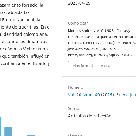
2025-04-29
lazamiento forzado, la
más, aborda las
 Frente Nacional, la
Cómo citar
iento de guerrillas. En el
Morales Andrioly, A. C. (2025). Causas y
la identidad colombiana,
consecuencias de la guerra civil no declar
afectando las dinámicas
conocida como La Violencia (1920-1960).
Ra
obre cómo La Violencia no
Juris (UNAULA)
,
20
(40), 461–482.
https://doi.org/10.24142/raju.v20n40a17
no que también influyó en
sconfianza en el Estado y
Más formatos de cita
Número
Vol. 20 Núm. 40 (2025): Enero-Jun
Sección
Artículos de reflexión