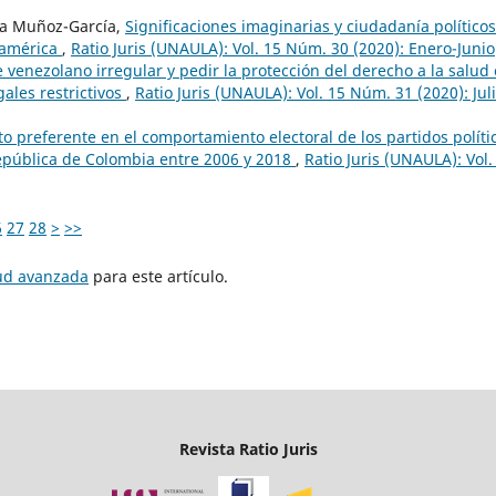
ía Muñoz-García,
Significaciones imaginarias y ciudadanía político
oamérica
,
Ratio Juris (UNAULA): Vol. 15 Núm. 30 (2020): Enero-Junio
 venezolano irregular y pedir la protección del derecho a la salud
les restrictivos
,
Ratio Juris (UNAULA): Vol. 15 Núm. 31 (2020): Juli
to preferente en el comportamiento electoral de los partidos políti
 república de Colombia entre 2006 y 2018
,
Ratio Juris (UNAULA): Vol.
6
27
28
>
>>
tud avanzada
para este artículo.
Revista Ratio Juris