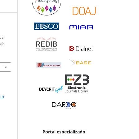
ada
tio
io
Portal especializado