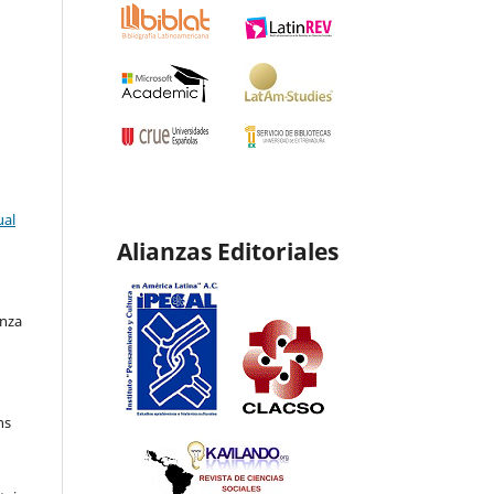
ual
Alianzas Editoriales
enza
ns