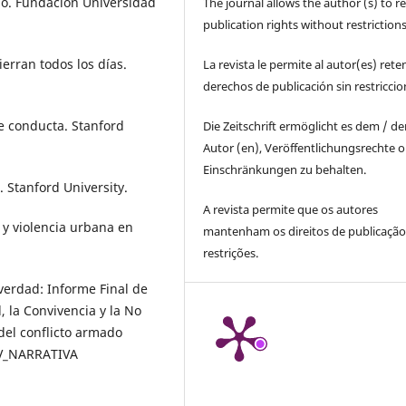
ido. Fundación Universidad
The journal allows the author (s) to r
publication rights without restrictions
erran todos los días.
La revista le permite al autor(es) rete
derechos de publicación sin restricci
de conducta. Stanford
Die Zeitschrift ermöglicht es dem / d
Autor (en), Veröffentlichungsrechte 
Einschränkungen zu behalten.
. Stanford University.
A revista permite que os autores
 y violencia urbana en
mantenham os direitos de publicaçã
restrições.
verdad: Informe Final de
, la Convivencia y la No
del conflicto armado
EV_NARRATIVA