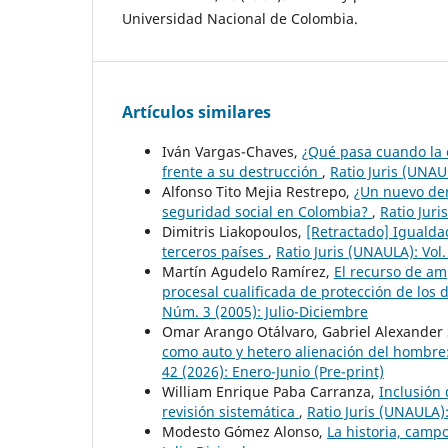
Universidad Nacional de Colombia.
Artículos similares
Iván Vargas-Chaves,
¿Qué pasa cuando la 
frente a su destrucción
,
Ratio Juris (UNAU
Alfonso Tito Mejia Restrepo,
¿Un nuevo der
seguridad social en Colombia?
,
Ratio Juri
Dimitris Liakopoulos,
[Retractado] Igualda
terceros países
,
Ratio Juris (UNAULA): Vol
Martín Agudelo Ramírez,
El recurso de amp
procesal cualificada de protección de los
Núm. 3 (2005): Julio-Diciembre
Omar Arango Otálvaro, Gabriel Alexander 
como auto y hetero alienación del hombre
42 (2026): Enero-Junio (Pre-print)
William Enrique Paba Carranza,
Inclusión 
revisión sistemática
,
Ratio Juris (UNAULA):
Modesto Gómez Alonso,
La historia, campo