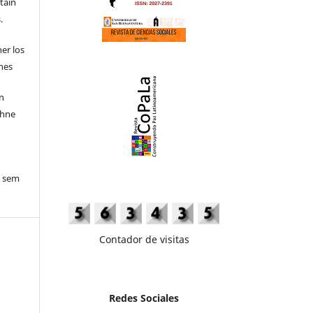
etain
.
ner los
ones
en
ohne
o sem
Contador de visitas
Redes Sociales