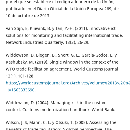
por el que se establece el código aduanero de la Unión,
publicado en el Diario Oficial de la Unión Europea 269, de
10 de octubre de 2013.
Van Stijn, E, Klievink, B. y Tan, Y.-H. (2011). Innovative ict
solutions for monitoring and facilitating international trade.
Network Industries Quarterly, 13(3), 26-29.
Widdowson, D, Blegen, B., Short, G. L., Garcia-Godos, E. y
Kashubsky, M. (2019). Single window in the context of the
WTO trade facilitation agreement. World Customs Journal
13(1), 101-128.
https://worldcustomsjournal.org/Archives/Volume%2013%
_t=1563333690
.
Widdowson, D. (2004). Managing risk in the customs
context. Customs modernization handbook. World Bank.
Wilson, J. S, Mann, C. L. y Otsuki, T. (2005). Assessing the
benefits of trade facilitation: A global perspective. The