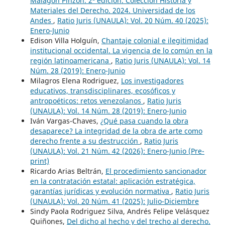
Malagón Pinzón. 2ª edición. Colección Historia y
Materiales del Derecho. 2024. Universidad de los
Andes
,
Ratio Juris (UNAULA): Vol. 20 Núm. 40 (2025):
Enero-Junio
Edison Villa Holguín,
Chantaje colonial e ilegitimidad
institucional occidental. La vigencia de lo común en la
región latinoamericana
,
Ratio Juris (UNAULA): Vol. 14
Núm. 28 (2019): Enero-Junio
Milagros Elena Rodriguez,
Los investigadores
educativos, transdisciplinares, ecosóficos y
antropoéticos: retos venezolanos
,
Ratio Juris
(UNAULA): Vol. 14 Núm. 28 (2019): Enero-Junio
Iván Vargas-Chaves,
¿Qué pasa cuando la obra
desaparece? La integridad de la obra de arte como
derecho frente a su destrucción
,
Ratio Juris
(UNAULA): Vol. 21 Núm. 42 (2026): Enero-Junio (Pre-
print)
Ricardo Arias Beltrán,
El procedimiento sancionador
en la contratación estatal: aplicación estratégica,
garantías jurídicas y evolución normativa
,
Ratio Juris
(UNAULA): Vol. 20 Núm. 41 (2025): Julio-Diciembre
Sindy Paola Rodriguez Silva, Andrés Felipe Velásquez
Quiñones,
Del dicho al hecho y del trecho al derecho.