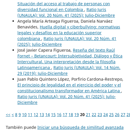
Situación del acceso al trabajo de personas con
diversidad funcional en Colombia
,
Ratio Juris
(UNAULA): Vol. 20 Núm. 41 (2025): Julio-Diciembre
Angela María Arteaga Figueroa, Daniela Narváez
Benavides,
Huella digital y ciberbullying: normativas
legales y desafíos en la educación superior
colombiana
,
Ratio Juris (UNAULA): Vol. 20 Núm. 41
(2025): Julio-Diciembre
José Javier Capera Figueroa,
Reseña del texto Raúl
Fornet – Betancourt: Intersubjetividad, Diálogo y Ética
Intercultural. Una interpretación desde la filosofía
Latinoamericana
,
Ratio Juris (UNAULA): Vol. 14 Núm.
29 (2019): Julio-Diciembre
Juan Pablo Quintero López, Porfirio Cardona-Restrepo,
El principio de legalidad en el ejercicio del poder y el
constitucionalismo transformador en América Latina
,
Ratio Juris (UNAULA): Vol. 20 Núm. 41 (2025): Julio-
Diciembre
<<
<
8
9
10
11
12
13
14
15
16
17
18
19
20
21
22
23
24
25
26
27
2
También puede
Iniciar una búsqueda de similitud avanzada