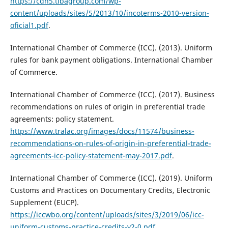
https://cdn5.tibagroup.com/wp-
content/uploads/sites/5/2013/10/incoterms-2010-version-
oficial1.pdf
.
International Chamber of Commerce (ICC). (2013). Uniform
rules for bank payment obligations. International Chamber
of Commerce.
International Chamber of Commerce (ICC). (2017). Business
recommendations on rules of origin in preferential trade
agreements: policy statement.
https://www.tralac.org/images/docs/11574/business-
recommendations-on-rules-of-origin-in-preferential-trade-
agreements-icc-policy-statement-may-2017.pdf
.
International Chamber of Commerce (ICC). (2019). Uniform
Customs and Practices on Documentary Credits, Electronic
Supplement (EUCP).
https://iccwbo.org/content/uploads/sites/3/2019/06/icc-
uniform-customs-practice-credits-v2-0.pdf
.