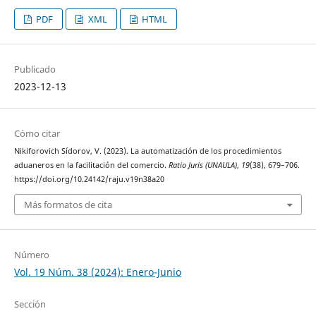
PDF
XML
HTML
Publicado
2023-12-13
Cómo citar
Nikiforovich Sídorov, V. (2023). La automatización de los procedimientos
aduaneros en la facilitación del comercio.
Ratio Juris (UNAULA)
,
19
(38), 679–706.
https://doi.org/10.24142/raju.v19n38a20
Más formatos de cita
Número
Vol. 19 Núm. 38 (2024): Enero-Junio
Sección