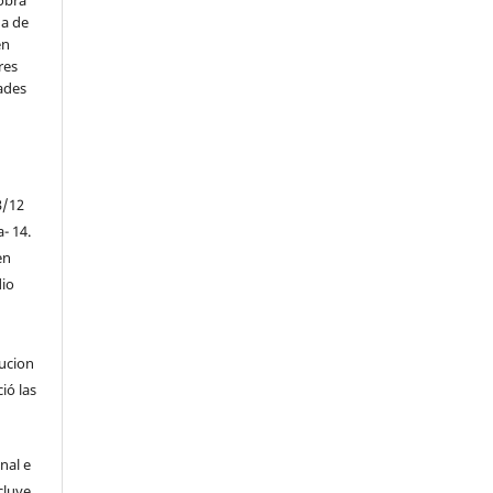
obra
na de
en
res
ades
3/12
a- 14.
en
io
tucion
ió las
nal e
cluye