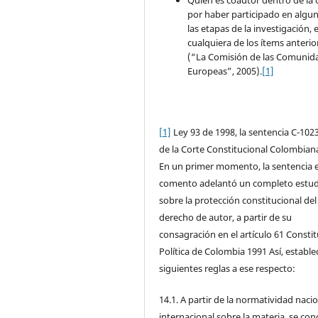
Quien es coautor dentro de la 
por haber participado en algu
las etapas de la investigación, 
cualquiera de los ítems anterio
(“La Comisión de las Comunid
Europeas”, 2005).
[1]
[1]
Ley 93 de 1998, la sentencia C-102
de la Corte Constitucional Colombian
En un primer momento, la sentencia 
comento adelantó un completo estud
sobre la protección constitucional del
derecho de autor, a partir de su
consagración en el artículo 61 Consti
Política de Colombia 1991 Así, establec
siguientes reglas a ese respecto:
14.1. A partir de la normatividad nacio
internacional sobre la materia, se con