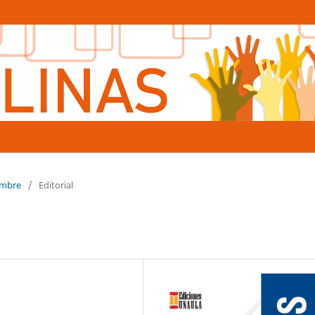
iembre
/
Editorial