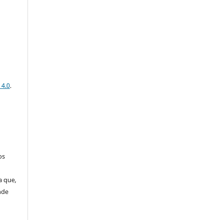
o
 4.0
.
os
a que,
nde