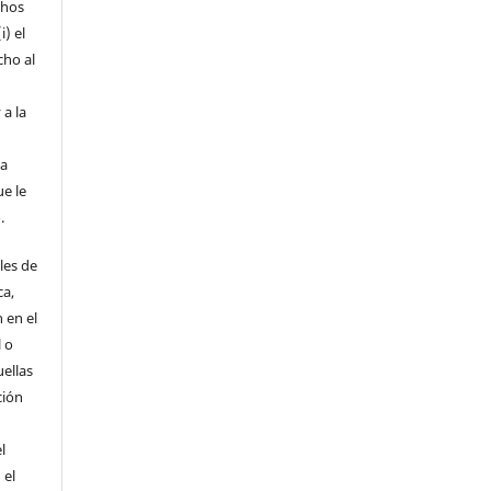
chos
i) el
cho al
 a la
la
ue le
.
les de
ca,
 en el
l o
uellas
ción
l
 el