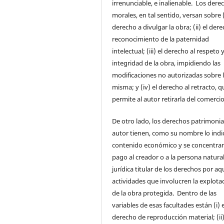
irrenunciable, e inalienable. Los dere
morales, en tal sentido, versan sobre (
derecho a divulgar la obra; (ii) el dere
reconocimiento de la paternidad
intelectual; (iii) el derecho al respeto y
integridad de la obra, impidiendo las
modificaciones no autorizadas sobre 
misma; y (iv) el derecho al retracto, q
permite al autor retirarla del comercio
De otro lado, los derechos patrimonia
autor tienen, como su nombre lo indi
contenido económico y se concentran
pago al creador o a la persona natura
jurídica titular de los derechos por aq
actividades que involucren la explota
de la obra protegida. Dentro de las
variables de esas facultades están (i) e
derecho de reproducción material; (ii)