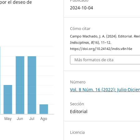
por el deseo de
2024-10-04
Cómo citar
Campo Machado, J. A. (2024). Editorial.
Revi
Indisciplinas
,
8
(16), 11–12.
https://doi.org/10.24142/indis.v8n16e
Más formatos de cita
Número
Vol. 8 Núm. 16 (2022): Julio-Dici
Sección
Editorial
Licencia