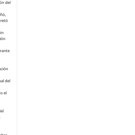
ón del
eñó,
pretó
ión
ción
rante
ación
al del
o el
del
s