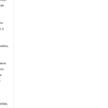
 de
era
, y
a
nados,
tiene
hos
a
o
tible,