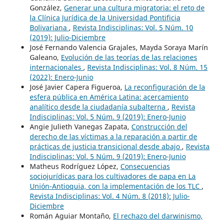
González,
Generar una cultura migratoria: el reto de
la Clínica Jurídica de la Universidad Pontificia
Bolivariana
,
Revista Indisciplinas: Vol. 5 Núm. 10
(2019): Julio-Diciembre
José Fernando Valencia Grajales, Mayda Soraya Marín
Galeano,
Evolución de las teorías de las relaciones
internacionales
,
Revista Indisciplinas: Vol. 8 Núm. 15
(2022): Enero-Junio
José Javier Capera Figueroa,
La reconfiguración de la
esfera pública en América Latina: acercamiento
analítico desde la ciudadanía subalterna
,
Revista
Indisciplinas: Vol. 5 Núm. 9 (2019): Enero-Junio
Angie Julieth Vanegas Zapata,
Construcción del
derecho de las víctimas a la reparación a partir de
prácticas de justicia transicional desde abajo
,
Revista
Indisciplinas: Vol. 5 Núm. 9 (2019): Enero-Junio
Matheus Rodríguez López,
Consecuencias
sociojurídicas para los cultivadores de papa en La
Unión-Antioquia, con la implementación de los TLC
,
Revista Indisciplinas: Vol. 4 Núm. 8 (2018): Julio-
Diciembre
Román Aguiar Montaño,
El rechazo del darwinismo,