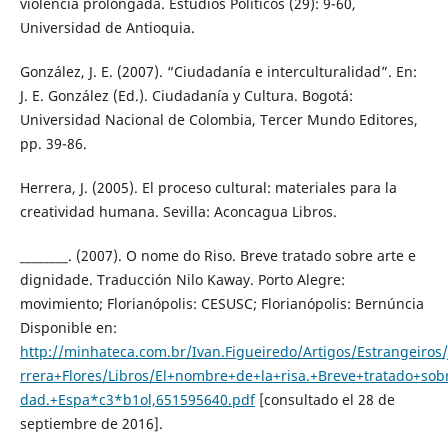
violencia prolongada. Estudios Políticos (29): 9-60,
Universidad de Antioquia.
González, J. E. (2007). “Ciudadanía e interculturalidad”. En:
J. E. González (Ed.). Ciudadanía y Cultura. Bogotá:
Universidad Nacional de Colombia, Tercer Mundo Editores,
pp. 39-86.
Herrera, J. (2005). El proceso cultural: materiales para la
creatividad humana. Sevilla: Aconcagua Libros.
________. (2007). O nome do Riso. Breve tratado sobre arte e
dignidade. Traducción Nilo Kaway. Porto Alegre:
movimiento; Florianópolis: CESUSC; Florianópolis: Bernúncia
Disponible en:
http://minhateca.com.br/Ivan.Figueiredo/Artigos/Estrangeir
rrera+Flores/Libros/El+nombre+de+la+risa.+Breve+tratado+sob
dad.+Espa*c3*b1ol,651595640.pdf
[consultado el 28 de
septiembre de 2016].