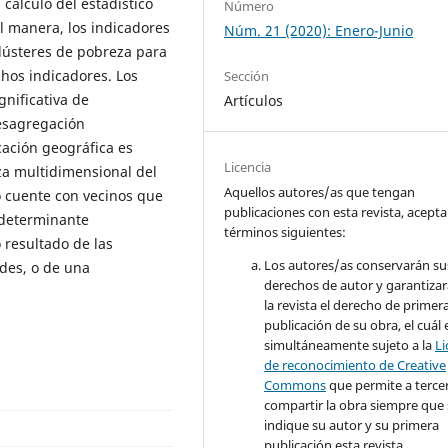
cálculo del estadístico
Número
al manera, los indicadores
Núm. 21 (2020): Enero-Junio
clústeres de pobreza para
chos indicadores. Los
Sección
nificativa de
Artículos
desagregación
cación geográfica es
Licencia
za multidimensional del
Aquellos autores/as que tengan
o cuente con vecinos que
publicaciones con esta revista, acepta
 determinante
términos siguientes:
resultado de las
Los autores/as conservarán su
ades, o de una
derechos de autor y garantizar
la revista el derecho de primer
publicación de su obra, el cuál 
simultáneamente sujeto a la
Li
de reconocimiento de Creative
Commons
que permite a terce
compartir la obra siempre que 
indique su autor y su primera
publicación esta revista.