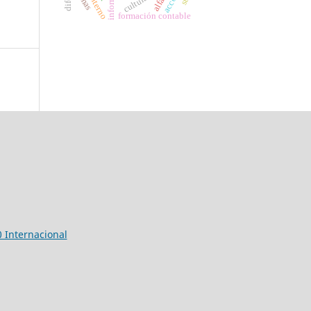
cultura
formación contable
 Internacional