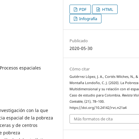
PDF
HTML
Infografía
Publicado
2020-05-30
 Procesos espaciales
Cómo citar
Gutiérrez López, J. A., Cortés Wilches, N., &
Montaña Londoño, C. J. (2020). La Pobreza
Multidimensional y su relación con el espac
Caso de estudio para Colombia.
Revista Vis
Contable
, (21), 78–100.
https://doi.org/10.24142/rvc.n21a4
nvestigación con la que
ia espacial de la pobreza
Más formatos de cita
ceras y de centros
de pobreza