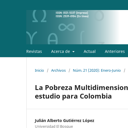
Revistas
Acerca de
Actual
Anteriores
Inicio
/
Archivos
/
Núm. 21 (2020): Enero-Junio
/
La Pobreza Multidimensional
estudio para Colombia
Julián Alberto Gutiérrez López
Universidad El Bosque