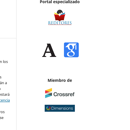
Portal especializado
n los
s
Miembro de
án a
a
estará
cencia
ros
se