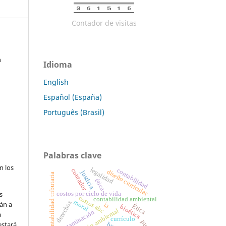
Contador de visitas
n
Idioma
English
Español (España)
Português (Brasil)
Palabras clave
n los
legalidad
contabilidad
contador
diseño curricular
justicia
contabilidad tributaria
ética
s
costos por ciclo de vida
costos abc
contabilidad ambiental
moral
derechos
án a
ia
Ética
bioética
gestión ambiental
contaminación
a
currículo
estará