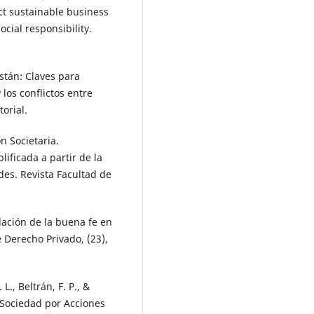
ct sustainable business
cial responsibility.
stán: Claves para
los conflictos entre
orial.
ón Societaria.
ificada a partir de la
es. Revista Facultad de
olación de la buena fe en
e Derecho Privado, (23),
L., Beltrán, F. P., &
a Sociedad por Acciones