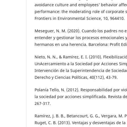
avoidance culture and employees’ behavior affe
performance: the moderating role of corporate so
Frontiers in Environmental Science, 10, 964410.
Meseguer, N. M. (2020). Cuando los padres no e
entender y gestionar los procesos emocionales y 
hermanos en una herencia. Barcelona: Profit Edit
Nieto, N. N., & Ramírez, E. I. (2010). Flexibilizaci
UnAcercamiento a la Sociedad por Acciones Simpl
Intervención de la Superintendencia de Sociedad
Derecho y Ciencias Políticas, 40(112), 43-79.
Polanía Tello, N. (2012). Responsabilidad por vi
la sociedad por acciones simplificada. Revista d
267-317.
Ramírez, J. B. B., Betancourt, G. G., Vergara, M. P. 
Ruget, C. B. (2013). Ventajas y desventajas de l