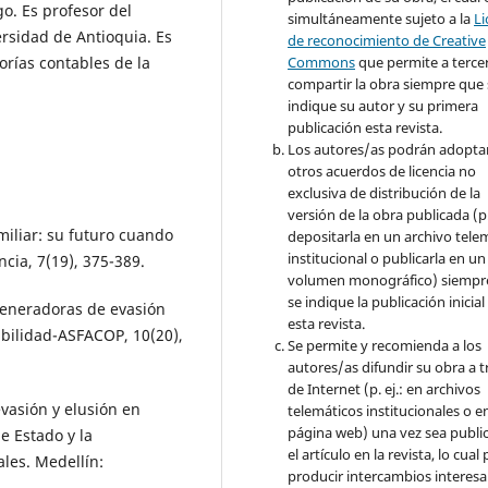
o. Es profesor del
simultáneamente sujeto a la
Li
rsidad de Antioquia. Es
de reconocimiento de Creative
Commons
que permite a terce
rías contables de la
compartir la obra siempre que 
indique su autor y su primera
publicación esta revista.
Los autores/as podrán adopta
otros acuerdos de licencia no
exclusiva de distribución de la
versión de la obra publicada (p. 
miliar: su futuro cuando
depositarla en un archivo tele
institucional o publicarla en un
cia, 7(19), 375-389.
volumen monográfico) siempr
se indique la publicación inicial
s generadoras de evasión
esta revista.
abilidad-ASFACOP, 10(20),
Se permite y recomienda a los
autores/as difundir su obra a t
de Internet (p. ej.: en archivos
evasión y elusión en
telemáticos institucionales o e
página web) una vez sea publi
e Estado y la
el artículo en la revista, lo cua
les. Medellín:
producir intercambios interesa