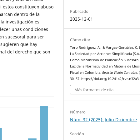
si estos constituyen abuso
Publicado
nmarcan dentro de la
2025-12-01
la investigación es
blecer unas condiciones
n sucesoral para ser
Cómo citar
s sugieren que hay
Toro Rodríguez, A., & Vargas-González, C. 
nal del derecho que son
La Sociedad por Acciones Simplificada (S.A.
Como Mecanismo de Planeación Sucesoral 
Luz de la Normatividad en Materia de Elus
Fiscal en Colombia.
Revista Visión Contable
, 
30–57. https://doi.org/10.24142/rvc.n32a3
Más formatos de cita
Número
Núm. 32 (2025): Julio-Diciembre
Sección