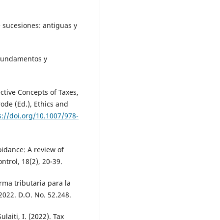
e sucesiones: antiguas y
. Fundamentos y
ective Concepts of Taxes,
ode (Ed.), Ethics and
s://doi.org/10.1007/978-
oidance: A review of
trol, 18(2), 20-39.
rma tributaria para la
 2022. D.O. No. 52.248.
ulaiti, I. (2022). Tax