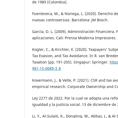
de 1989 (Colombia).
Fuenteseca, M., & Noriega, L. (2020). Derecho d
nuevas controversias. Barcelona: JM Bosch.
García, O. L. (2009). Administración Financiera
aplicaciones. Cali: Prensa Moderna Impresores.
Kogler, C., & Kirchler, E. (2020). Taxpayers’ Subj
Tax Evasion, and Tax Avoidance. In R. van Breder
Taxation (pp. 191-205). Singapur: Springer.
http
981-15-0089-3_8
Kovermann, J., & Velte, P. (2021). CSR and tax av
empirical research. Corporate Ownership and Con
Ley 2277 de 2022. Por la cual se adopta una refo
igualdad y la justicia social. 13 de diciembre de
Li, Y., Al-Sulaiti, K., Dongling, W., Abbas, J., & Al-S