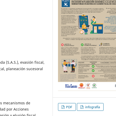
a (S.A.S.), evasión fiscal,
cal, planeación sucesoral
nos mecanismos de
PDF
infografía
dad por Acciones
asión y elusión fiscal