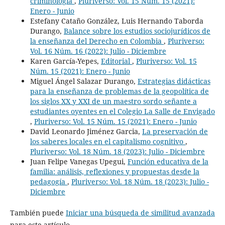
criminología
,
Pluriverso: Vol. 15 Núm. 15 (2021):
Enero - Junio
Estefany Cataño González, Luis Hernando Taborda
Durango,
Balance sobre los estudios sociojurídicos de
la enseñanza del Derecho en Colombia
,
Pluriverso:
Vol. 16 Núm. 16 (2022): Julio - Diciembre
Karen García-Yepes,
Editorial
,
Pluriverso: Vol. 15
Núm. 15 (2021): Enero - Junio
Miguel Ángel Salazar Durango,
Estrategias didácticas
para la enseñanza de problemas de la geopolítica de
los siglos XX y XXI de un maestro sordo señante a
estudiantes oyentes en el Colegio La Salle de Envigado
,
Pluriverso: Vol. 15 Núm. 15 (2021): Enero - Junio
David Leonardo Jiménez Garcia,
La preservación de
los saberes locales en el capitalismo cognitivo
,
Pluriverso: Vol. 18 Núm. 18 (2023): Julio - Diciembre
Juan Felipe Vanegas Upegui,
Función educativa de la
familia: análisis, reflexiones y propuestas desde la
pedagogía
,
Pluriverso: Vol. 18 Núm. 18 (2023): Julio -
Diciembre
También puede
Iniciar una búsqueda de similitud avanzada
para este artículo.