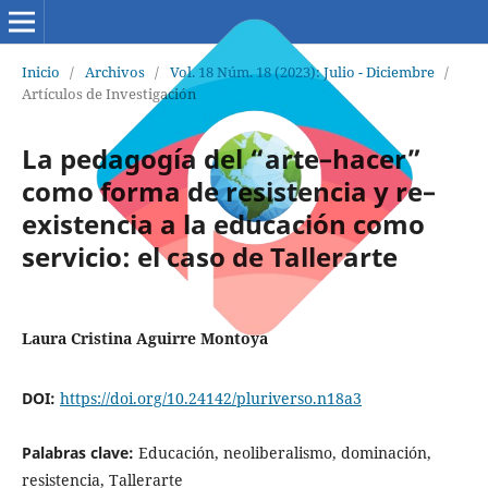
Inicio
/
Archivos
/
Vol. 18 Núm. 18 (2023): Julio - Diciembre
/
Artículos de Investigación
La pedagogía del “arte–hacer”
como forma de resistencia y re–
existencia a la educación como
servicio: el caso de Tallerarte
Laura Cristina Aguirre Montoya
DOI:
https://doi.org/10.24142/pluriverso.n18a3
Palabras clave:
Educación, neoliberalismo, dominación,
resistencia, Tallerarte