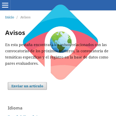
Inicio
/
Avisos
Avisos
En esta pestaña encontrará los avisos relacionados con las
convocatorias de los próximos números, la convocatoria de
temáticas específicas y el registro en la base de datos como
pares evaluadores.
Enviar un artículo
Idioma