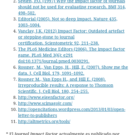
Seglen, P.O. (1997) Why the impact factor of journals
should not be used for evaluating research. BMJ 314,
498–502.
Editorial (2005). Not so deep impact. Nature 435,
1003–1004.
Vanclay, J.K. (2012) Impact Factor: Outdated artefact
or stepping-stone to journal
certification. Scientometric 92, 211–238.
The PLoS Medicine Editors (2006). The impact factor
game. PLoS Med 3(6): e291
doi:10.1371/journal.pmed.0030291.
Rossner, M., Van Epps, H., Hill, E. (2007). Show me the
data. J. Cell Biol. 179, 1091–1092.
Rossner M., Van Epps H., and Hill E. (2008).
Irreproducible results: A response to Thomson
Scientific. J. Cell Biol. 180, 254–255.
http://www.eigenfactor.org/
http://www.scimagojr.com/
http://opencitations.wordpress.com/2013/01/03/open-
letter-to-publishers
http://altmetrics.org/tools/
* El
Journal Impact Factor
actualmente es publicado por