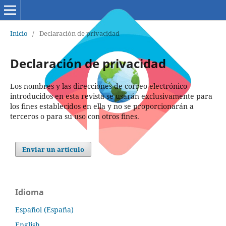
Inicio
/
Declaración de privacidad
Declaración de privacidad
Los nombres y las direcciones de correo electrónico
introducidos en esta revista se usarán exclusivamente para
los fines establecidos en ella y no se proporcionarán a
terceros o para su uso con otros fines.
Enviar un artículo
Idioma
Español (España)
English