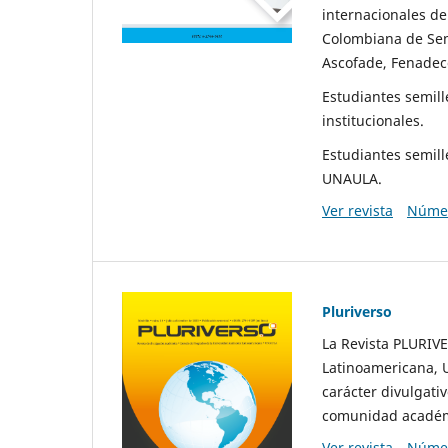
internacionales de
Colombiana de Semi
Ascofade, Fenadec
Estudiantes semill
institucionales.
Estudiantes semill
UNAULA.
Ver revista
Númer
Pluriverso
La Revista PLURIV
Latinoamericana, U
carácter divulgativ
comunidad académic
Ver revista
Númer