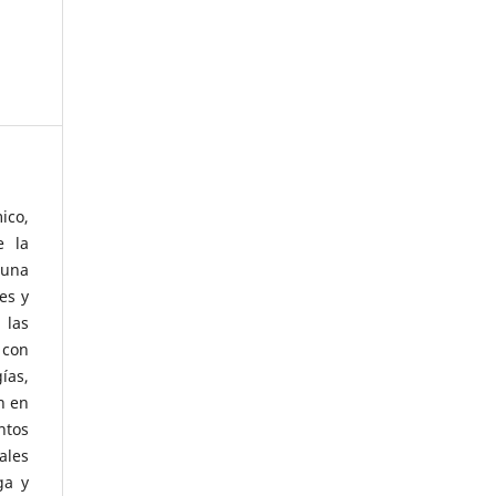
ico,
e la
 una
es y
 las
 con
ías,
n en
ntos
ales
ga y