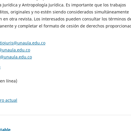
 Jurídica y Antropología Jurídica. Es importante que los trabajos
itos, originales y no estén siendo considerados simultáneamente
n en otra revista. Los interesados pueden consultar los términos de
anente y completar el formato de cesión de derechos proporciona
atiojuris@unaula.edu.co
s@unaula.edu.co
is@unaula.edu.co
u
en línea)
o actual
ntable