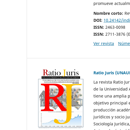
promueve actualmen
Nombre corto:
Rev
DOI:
10.24142/ind
ISSN:
2463-0098
ISSN:
2711-3876 (E
Ver revista
Númer
Ratio Juris (UNAU
La revista Ratio Ju
de la Universidad
tiene una amplia p
objetivo principal 
producción académ
jurídicos y socio j
Sociología Jurídica