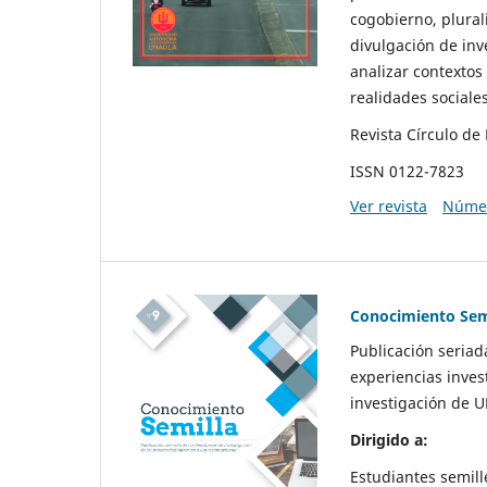
cogobierno, plurali
divulgación de inv
analizar contextos
realidades sociales
Revista Círculo d
ISSN 0122-7823
Ver revista
Númer
Conocimiento Sem
Publicación seriad
experiencias inves
investigación de 
Dirigido a:
Estudiantes semill