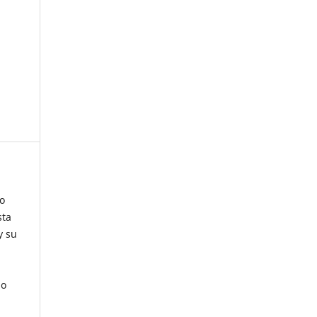
ho
sta
y su
mo