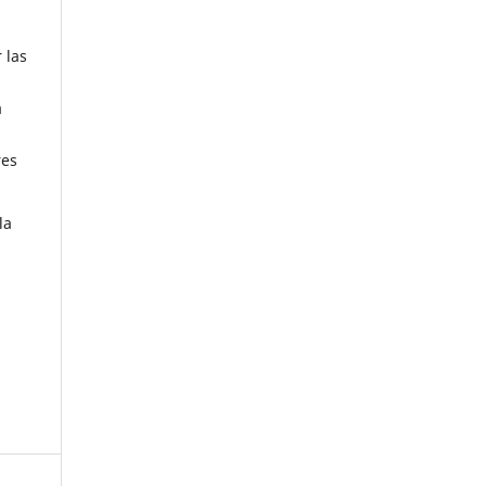
 las
a
res
la