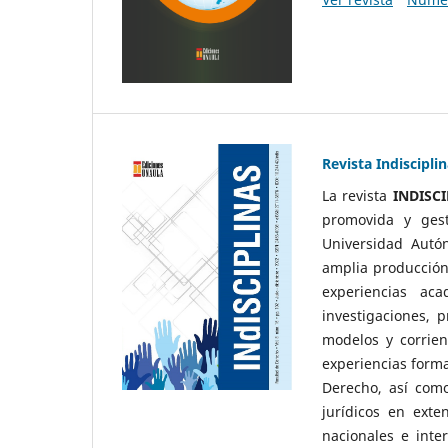
Revista Indiscipli
La revista
INDISC
promovida y gest
Universidad Autó
amplia producción 
experiencias aca
investigaciones, 
modelos y corrien
experiencias forma
Derecho, así com
jurídicos en exte
nacionales e inte