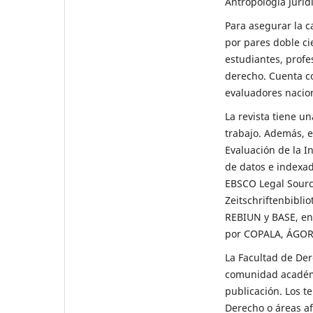
Antropología Juríd
Para asegurar la c
por pares doble ci
estudiantes, profe
derecho. Cuenta con
evaluadores nacion
La revista tiene u
trabajo. Además, 
Evaluación de la I
de datos e indexa
EBSCO Legal Sourc
Zeitschriftenbibli
REBIUN y BASE, en
por COPALA, ÁGOR
La Facultad de Der
comunidad académic
publicación. Los t
Derecho o áreas afi