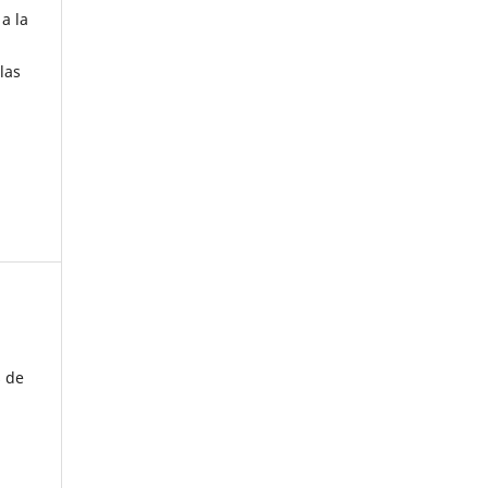
a la
las
s de