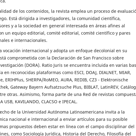
ica.
alidad de los contenidos, la revista emplea un proceso de evaluaci
ego. Está dirigida a investigadores, la comunidad científica,
sores y a la sociedad en general interesada en áreas afines al
 un equipo editorial, comité editorial, comité científico y pares
ales e internacionales.
na vocación internacional y adopta un enfoque decolonial en su
está comprometida con la Declaración de San Francisco sobre
nvestigación (DORA). Ratio Juris se encuentra incluida en varias ba
da en reconocidas plataformas como ESCI, DOAJ, DIALNET, MIAR,
e, ERIHPlus, SHERPA/RoMEO, AURA, REDIB, CZ3 - Elektronische
othek, Gateway Bayern Aufsatzsuche Plus, BIBLAT, LatinREV, Catálo
tre otras. Asimismo, forma parte de una Red de revistas compuest
A USB, KAVILANDO, CLACSO e IPECAL.
echo de la Universidad Autónoma Latinoamericana invita a la
a nacional e internacional a enviar artículos para su posible
emas propuestos deben estar en línea con el campo disciplinar del
nes, como Sociología Jurídica, Historia del Derecho, Filosofía del