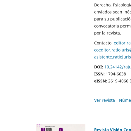
Derecho, Psicología
enviados sean inéd
para su publicació
convocatoria perm
por la revista.
Contacto:
editor.r
coeditor.ratiojuri
asistente.ratiojur
DOI:
10.24142/raj
ISSN
: 1794-6638
eISSN
: 2619-4066 (
Ver revista
Númer
Revista Visión Co