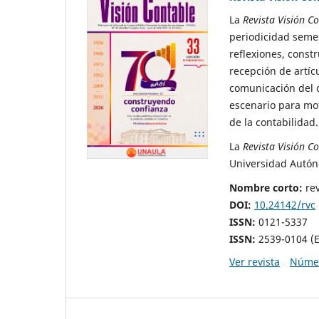
La
Revista Visión C
periodicidad semes
reflexiones, constr
recepción de artíc
comunicación del c
escenario para mot
de la contabilidad
La
Revista Visión C
Universidad Autón
Nombre corto:
rev
DOI:
10.24142/rvc
ISSN:
0121-5337
ISSN:
2539-0104 (E
Ver revista
Númer