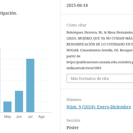
2025-06-18
tigación.
Cómo citar
Bohórquez Herrera, M., & Mesa Hernández
(2025). MUJERES QUE YA NO CUIDAN MÁS
RESIGNIFICACIÓN DE LO COTIDIANO EN 
HOGAR.
Conocimiento Semilla
, (9). Recupe
partir de
https://publicaciones.unaula.edu.co/index.
milla/article/view/1683
Más formatos de cita
Número
Núm. 9 (2024): Enero-Diciembre
Sección
Póster