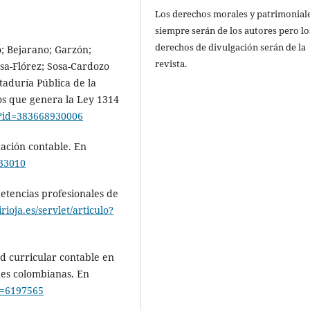
Los derechos morales y patrimonial
siempre serán de los autores pero lo
derechos de divulgación serán de la
o; Bejarano; Garzón;
revista.
osa-Flórez; Sosa-Cardozo
taduría Pública de la
tos que genera la Ley 1314
a?id=383668930006
cación contable. En
633010
petencias profesionales de
irioja.es/servlet/articulo?
ad curricular contable en
des colombianas. En
go=6197565