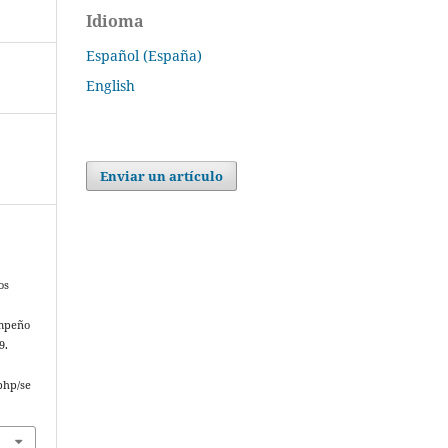
Idioma
Español (España)
English
Enviar un artículo
os
empeño
9.
php/se