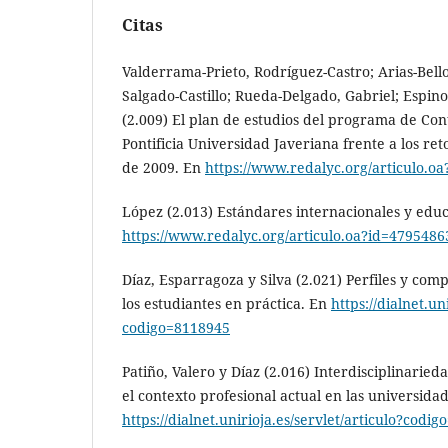
Citas
Valderrama-Prieto, Rodríguez-Castro; Arias-Bell
Salgado-Castillo; Rueda-Delgado, Gabriel; Espin
(2.009) El plan de estudios del programa de Con
Pontificia Universidad Javeriana frente a los re
de 2009. En
https://www.redalyc.org/articulo.o
López (2.013) Estándares internacionales y edu
https://www.redalyc.org/articulo.oa?id=479548
Díaz, Esparragoza y Silva (2.021) Perfiles y com
los estudiantes en práctica. En
https://dialnet.un
codigo=8118945
Patiño, Valero y Díaz (2.016) Interdisciplinaried
el contexto profesional actual en las universida
https://dialnet.unirioja.es/servlet/articulo?codi