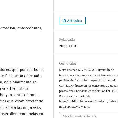
Artículos
formación, antecedentes,
Publicado
2022-11-01
Cómo citar
autores, que por medio de
Mora Restrepo, S. M. (2022). Revisión de
l de formación adecuado
tendencias nacionales en la definición de l
perfiles de formación requeridos para el
l, adicionalmente se
Contador Público en los contextos de des
sidad Pontificia
profesional.
Conocimiento Semilla
, (7), 44–4
ias y los antecedentes
Recuperado a partir de
cias que están afectando
https://publicaciones.unaula.edu.co/index.
directa a las empresas,
milla/article/view/1371
esarrollen tendencias en
Más formatos de cita