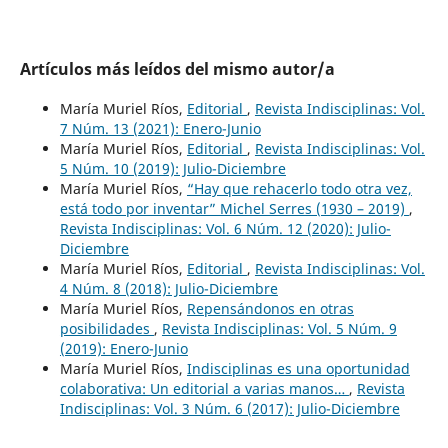
Artículos más leídos del mismo autor/a
María Muriel Ríos,
Editorial
,
Revista Indisciplinas: Vol.
7 Núm. 13 (2021): Enero-Junio
María Muriel Ríos,
Editorial
,
Revista Indisciplinas: Vol.
5 Núm. 10 (2019): Julio-Diciembre
María Muriel Ríos,
“Hay que rehacerlo todo otra vez,
está todo por inventar” Michel Serres (1930 – 2019)
,
Revista Indisciplinas: Vol. 6 Núm. 12 (2020): Julio-
Diciembre
María Muriel Ríos,
Editorial
,
Revista Indisciplinas: Vol.
4 Núm. 8 (2018): Julio-Diciembre
María Muriel Ríos,
Repensándonos en otras
posibilidades
,
Revista Indisciplinas: Vol. 5 Núm. 9
(2019): Enero-Junio
María Muriel Ríos,
Indisciplinas es una oportunidad
colaborativa: Un editorial a varias manos…
,
Revista
Indisciplinas: Vol. 3 Núm. 6 (2017): Julio-Diciembre