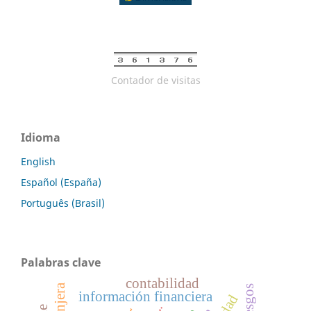
Contador de visitas
Idioma
English
Español (España)
Português (Brasil)
Palabras clave
contabilidad
riesgos
información financiera