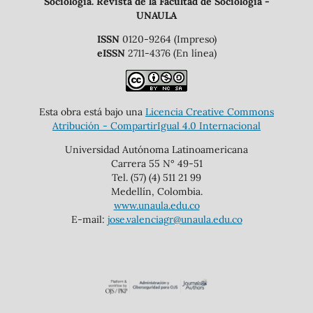
Sociología. Revista de la Facultad de Sociología -
UNAULA
ISSN
0120-9264 (Impreso)
eISSN
2711-4376 (En línea)
Esta obra está bajo una
Licencia Creative Commons
Atribución - CompartirIgual 4.0 Internacional
Universidad Autónoma Latinoamericana
Carrera 55 N° 49-51
Tel. (57) (4) 511 21 99
Medellín, Colombia.
www.unaula.edu.co
E-mail:
jose.valenciagr@unaula.edu.co