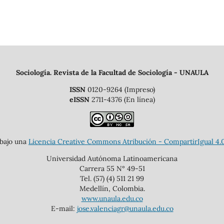
Sociología. Revista de la Facultad de Sociología - UNAULA
ISSN
0120-9264 (Impreso)
eISSN
2711-4376 (En línea)
 bajo una
Licencia Creative Commons Atribución - CompartirIgual 4.0
Universidad Autónoma Latinoamericana
Carrera 55 N° 49-51
Tel. (57) (4) 511 21 99
Medellín, Colombia.
www.unaula.edu.co
E-mail:
jose.valenciagr@unaula.edu.co