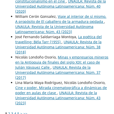
constitucionalismo en el cine
,
UNAULA: Revista de la
Universidad Autónoma Latinoamericana: Núm. 40
(2020)
William Cerón Gonsalez,
Viaje al interior de sí mismo.
A propósito de El caballero de la armadura oxidada
,
UNAULA: Revista de la Universidad Autónoma
Latinoamericana: Núm. 43 (2023)
José Fernando Saldarriaga Montoya,
La poética del
travelling: Béla Tarr (1955)
,
UNAULA: Revista de la
Universidad Autónoma Latinoamericana: Núm. 38
(2018)
Nicolás Londoño Osorio,
Minas y empresarios mineros
en la Antioquia de finales del siglo XIX: el caso de
Julián Vásquez Calle
,
UNAULA: Revista de la
Universidad Autónoma Latinoamericana: Núm. 37
(2017)
Lina María Maya Rodríguez, Nicolás Londoño Osorio,
Cine y poder. Mirada cinematográfica a dinámicas de
poder en aulas de clase
,
UNAULA: Revista de la
Universidad Autónoma Latinoamericana: Núm. 43
(2023)
1
2
3
4
5
>
>>