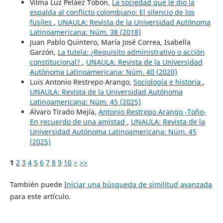
Vilma Luz Peláez Tobón,
La sociedad que le dio la
espalda al conflicto colombiano: El silencio de los
fusiles
,
UNAULA: Revista de la Universidad Autónoma
Latinoamericana: Núm. 38 (2018)
Juan Pablo Quintero, María José Correa, Isabella
Garzón,
La tutela: ¿Requisito administrativo o acción
constitucional?
,
UNAULA: Revista de la Universidad
Autónoma Latinoamericana: Núm. 40 (2020)
Luis Antonio Restrepo Arango,
Sociología e historia
,
UNAULA: Revista de la Universidad Autónoma
Latinoamericana: Núm. 45 (2025)
Álvaro Tirado Mejía,
Antonio Restrepo Arango -Toño-
En recuerdo de una amistad
,
UNAULA: Revista de la
Universidad Autónoma Latinoamericana: Núm. 45
(2025)
1
2
3
4
5
6
7
8
9
10
>
>>
También puede
Iniciar una búsqueda de similitud avanzada
para este artículo.