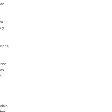
 de
era
, y
a
nados,
tiene
hos
a
o
tible,
chos