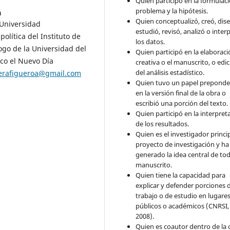
Quien participó en la formulaci
problema y la hipótesis.
a
Quien conceptualizó, creó, dis
 Universidad
estudió, revisó, analizó o inter
olítica del Instituto de
los datos.
logo de la Universidad del
Quien participó en la elaborac
ico el Nuevo Día
creativa o el manuscrito, o edi
del análisis estadístico.
erafigueroa@gmail.com
Quien tuvo un papel preponde
en la versión final de la obra o
escribió una porción del texto.
Quien participó en la interpret
de los resultados.
Quien es el investigador princip
proyecto de investigación y ha
generado la idea central de tod
manuscrito.
Quien tiene la capacidad para
explicar y defender porciones 
trabajo o de estudio en lugare
públicos o académicos (CNRSI,
2008).
Quien es coautor dentro de la 