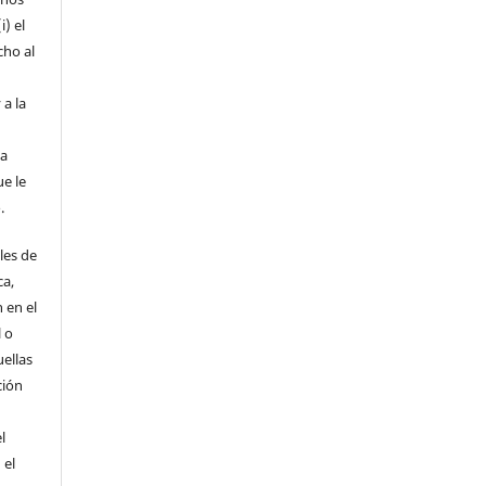
i) el
cho al
 a la
la
ue le
.
les de
ca,
 en el
l o
uellas
ción
l
 el