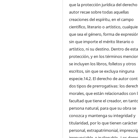
que la protección jurídica del derecho
autor recae sobre todas aquellas
creaciones del espíritu, en el campo
científico, literario o artístico, cualqui
que sea el género, forma de expresión
sin que importe el mérito literario o
artístico, ni su destino. Dentro de est
protección, y en los términos mencio
se incluyen los libros, folletos y otros
escritos, sin que se excluya ninguna
especie.14.2. El derecho de autor con
dos tipos de prerrogativas: los derec
morales, que están relacionados con l
facultad que tiene el creador, en tant
persona natural, para que su obra se
conozca y mantenga su integridad y
titularidad, por lo que tienen carácter
personal, extrapatrimonial, imprescrip
irrenunciable, e inalienable. Los dere