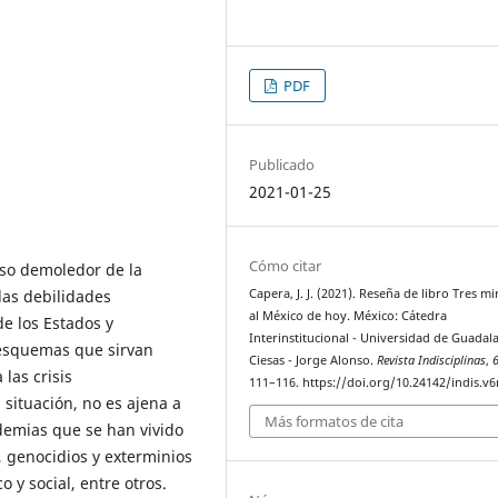
PDF
Publicado
2021-01-25
Cómo citar
eso demoledor de la
las debilidades
Capera, J. J. (2021). Reseña de libro Tres m
al México de hoy. México: Cátedra
de los Estados y
Interinstitucional - Universidad de Guadala
 esquemas que sirvan
Ciesas - Jorge Alonso.
Revista Indisciplinas
,
las crisis
111–116. https://doi.org/10.24142/indis.v
 situación, no es ajena a
Más formatos de cita
demias que se han vivido
, genocidios y exterminios
co y social, entre otros.