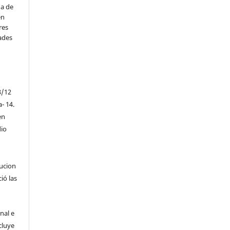
na de
en
res
ades
3/12
a- 14.
en
io
tucion
ió las
nal e
cluye