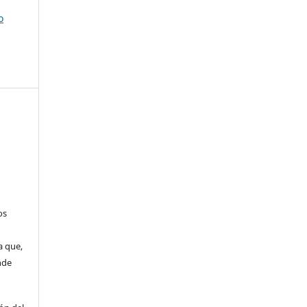
o
os
a que,
nde