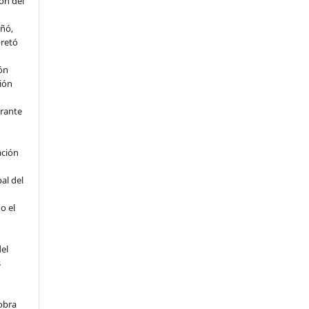
ón del
eñó,
pretó
ión
ción
rante
ación
al del
o el
del
s
obra