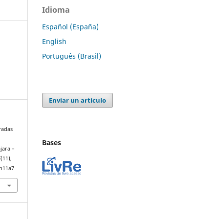
Idioma
Español (España)
English
Português (Brasil)
Enviar un artículo
iradas
Bases
jara –
6
(11),
6n11a7