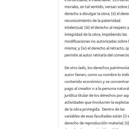
morales, en tal sentido, versan sobre (
derecho a divulgar la obra; (ii) el dere
reconocimiento de la paternidad
intelectual; (iii) el derecho al respeto y
integridad de la obra, impidiendo las
modificaciones no autorizadas sobre 
misma; y (iv) el derecho al retracto, q
permite al autor retirarla del comercio
De otro lado, los derechos patrimonia
autor tienen, como su nombre lo indi
contenido económico y se concentran
pago al creador o a la persona natura
jurídica titular de los derechos por aq
actividades que involucren la explota
de la obra protegida. Dentro de las
variables de esas facultades están (i) e
derecho de reproducción material; (ii)