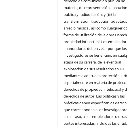
derecho de comunicación pública no
material, de representación, ejecució
pública y radiodifusión; y (iii) la
transformación, traducción, adaptaci
arreglo musical, así cómo cualquier o
forma de utilización de la obra.Derec
propiedad intelectual. Los empleador
financiadores deben velar por que los
investigadores se beneficien, en cualq
etapa de su carrera, de la eventual
explotación de sus resultados en I+D
mediante la adecuada protección juríd
especialmente en materia de protecc
derechos de propiedad intelectual y 
derechos de autor. Las políticas y las
prácticas deben especificar los derec
que corresponden a los investigadore
en su caso, a sus empleadores u otra
partes interesadas, incluidas las enti