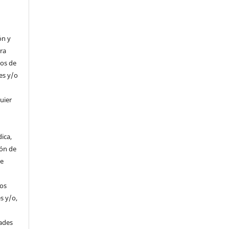
n
ón y
tra
hos de
es y/o
uier
ica,
ión de
de
hos
s y/o,
s
dades