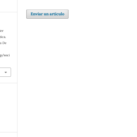
Enviar un artículo
der
tica.
ía De
hp/soci