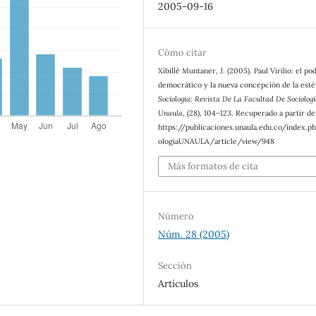
2005-09-16
Cómo citar
Xibillé Muntaner, J. (2005). Paul Virilio: el po
democrático y la nueva concepción de la esté
Sociología: Revista De La Facultad De Sociolog
Unaula
, (28), 104–123. Recuperado a partir de
https://publicaciones.unaula.edu.co/index.p
ologiaUNAULA/article/view/948
Más formatos de cita
Número
Núm. 28 (2005)
Sección
Artículos