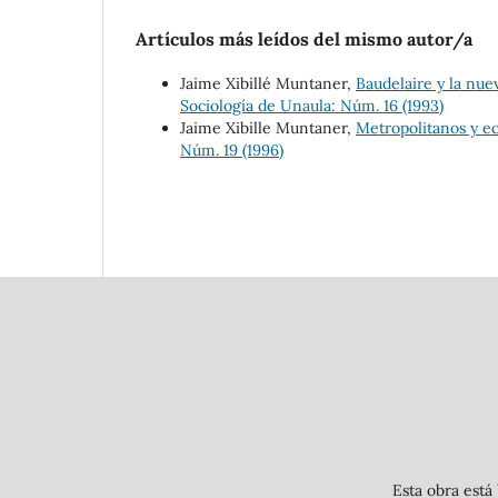
Artículos más leídos del mismo autor/a
Jaime Xibillé Muntaner,
Baudelaire y la nu
Sociología de Unaula: Núm. 16 (1993)
Jaime Xibille Muntaner,
Metropolitanos y e
Núm. 19 (1996)
Esta obra está