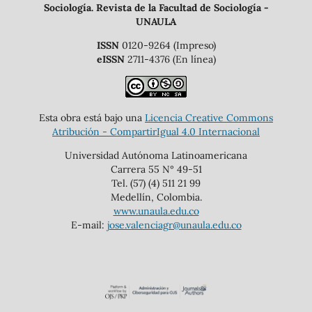
Sociología. Revista de la Facultad de Sociología -
UNAULA
ISSN
0120-9264 (Impreso)
eISSN
2711-4376 (En línea)
Esta obra está bajo una
Licencia Creative Commons
Atribución - CompartirIgual 4.0 Internacional
Universidad Autónoma Latinoamericana
Carrera 55 N° 49-51
Tel. (57) (4) 511 21 99
Medellín, Colombia.
www.unaula.edu.co
E-mail:
jose.valenciagr@unaula.edu.co