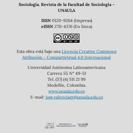
Sociología. Revista de la Facultad de Sociología -
UNAULA
ISSN
0120-9264 (Impreso)
eISSN
2711-4376 (En línea)
Esta obra está bajo una
Licencia Creative Commons
Atribución - CompartirIgual 4.0 Internacional
Universidad Autónoma Latinoamericana
Carrera 55 N° 49-51
Tel. (57) (4) 511 21 99
Medellín, Colombia.
www.unaula.edu.co
E-mail:
jose.valenciagr@unaula.edu.co