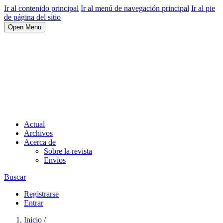
Ir al contenido principal
Ir al menú de navegación principal
Ir al pie
de página del sitio
Open Menu
Actual
Archivos
Acerca de
Sobre la revista
Envíos
Buscar
Registrarse
Entrar
Inicio
/