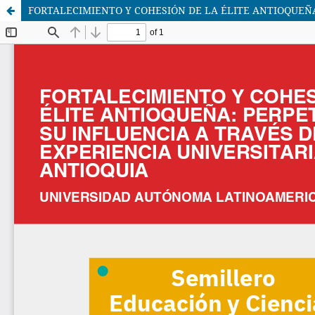
FORTALECIMIENTO Y COHESIÓN DE LA ÉLITE ANTIOQUEÑA