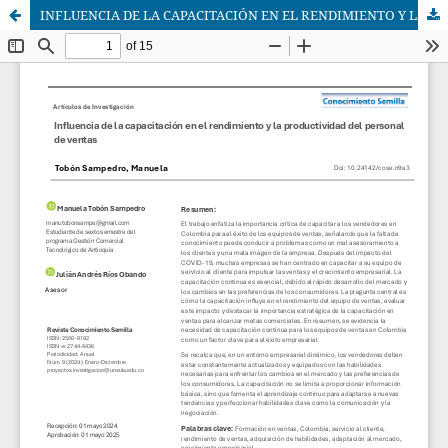
INFLUENCIA DE LA CAPACITACIÓN EN EL RENDIMIENTO Y LA PRODUCTIVIDAD DEL PERSONAL DE VENTAS