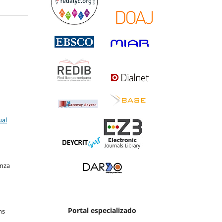
ual
enza
Portal especializado
ns