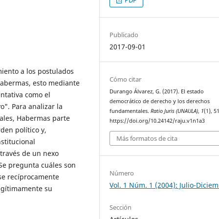
Publicado
2017-09-01
miento a los postulados
Cómo citar
Habermas, esto mediante
Durango Álvarez, G. (2017). El estado
ntativa como el
democrático de derecho y los derechos
o". Para analizar la
fundamentales.
Ratio Juris (UNAULA)
,
1
(1), 5
ales, Habermas parte
https://doi.org/10.24142/raju.v1n1a3
den político y,
Más formatos de cita
stitucional
 través de un nexo
Se pregunta cuáles son
Número
se recíprocamente
Vol. 1 Núm. 1 (2004): Julio-Dicie
legítimamente su
Sección