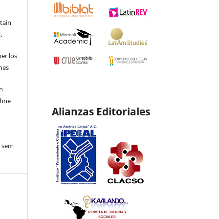
etain
.
ner los
ones
en
ohne
Alianzas Editoriales
o sem