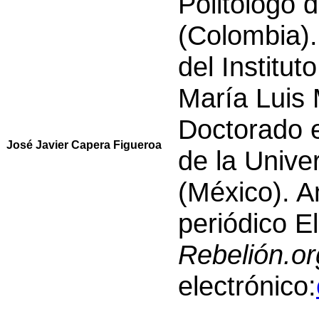
Politólogo 
(Colombia).
del Institut
María Luis 
Doctorado e
José Javier Capera Figueroa
de la Unive
(México). An
periódico E
Rebelión.or
electrónico: