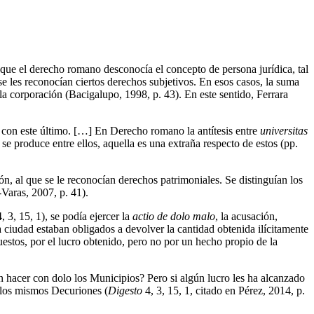
e que el derecho romano desconocía el concepto de persona jurídica, tal
e les reconocían ciertos derechos subjetivos. En esos casos, la suma
 la corporación (Bacigalupo, 1998, p. 43). En este sentido, Ferrara
e con este último. […] En Derecho romano la antítesis entre
universitas
e produce entre ellos, aquella es una extraña respecto de estos (pp.
ión, al que se le reconocían derechos patrimoniales. Se distinguían los
Varas, 2007, p. 41).
 3, 15, 1), se podía ejercer la
actio de dolo malo
, la acusación,
 ciudad estaban obligados a devolver la cantidad obtenida ilícitamente
estos, por el lucro obtenido, pero no por un hecho propio de la
n hacer con dolo los Municipios? Pero si algún lucro les ha alcanzado
a los mismos Decuriones (
Digesto
4, 3, 15, 1, citado en Pérez, 2014, p.