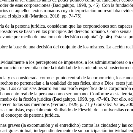
 poder de esas corporaciones (Bacigalupo, 1998, p. 45). Con la fundación
rios en aquellos textos romanos cuya interpretación no resultaba eviden
ta el siglo xiii (Martínez, 2018, pp. 74-75).
a de la persona jurídica, consideran que las corporaciones son capaces de
glosadores se basan en los principios del derecho romano. Como señala B
vante por medio de una toma de decisión conjunta” (p. 46). Esta se pro
bre la base de una decisión del conjunto de los mismos. La acción real
dividualmente a los perceptores de impuestos, a los administradores o a
orporación repercutía sobre la totalidad de los miembros si posteriormen
ancia y es considerada como el punto central de la corporación, los can
rechos no pertenecían a la totalidad de sus fieles, sino a Dios, estos ju
guli
. Los canonistas desarrollan una teoría específica de la corporació
el concepto real de la persona como ser humano. Conforme a esta teoría
medio de la ficción jurídica (Bacigalupo, 1998, pp. 47-48). Por ello, a
arecen todos sus miembros (Ferrara, 1929, p. 71 y González-Varas, 200
os canonistas, especialmente Sinibaldo de Fieschi, de la universitas c
el concepto de persona jurídica.
s graves (la excomunión y el entredicho) contra las ciudades y las cor
astigo espiritual, independientemente de su participación individual en