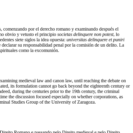
siglos, comenzando por el derecho romano y examinando después el
mo obvio y vetusto el principio
societas delinquere non potest
, lo
dentes siete siglos la idea opuesta:
universitas delinquere et puniri
de declarar su responsabilidad penal por la comisión de un delito. La
espirituales como la excomunión.
 examining medieval law and canon law, until reaching the debate on
ted, its formulation cannot go back beyond the eighteenth century or
ndeed, during the centuries prior to the 19th century, the criminal
t time the discussion focused especially on whether corporations, as
riminal Studies Group of the University of Zaragoza.
 Direito Romano e passando pelo Direito medieval e pelo Direito