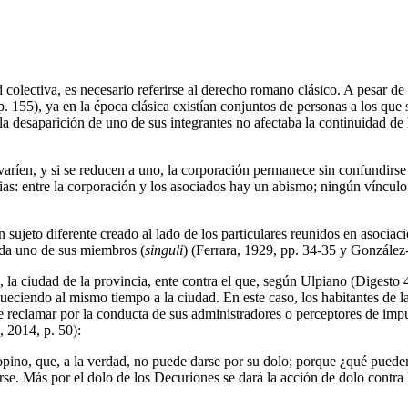
d colectiva, es necesario referirse al derecho romano clásico. A pesar d
 155), ya en la época clásica existían conjuntos de personas a los que s
 la desaparición de uno de sus integrantes no afectaba la continuidad de
varíen, y si se reducen a uno, la corporación permanece sin confundirs
s: entre la corporación y los asociados hay un abismo; ningún vínculo s
 sujeto diferente creado al lado de los particulares reunidos en asociac
ada uno de sus miembros (
singuli
) (Ferrara, 1929, pp. 34-35 y González-
 la ciudad de la provincia, ente contra el que, según Ulpiano (Digesto 4,
ciendo al mismo tiempo a la ciudad. En este caso, los habitantes de la
 reclamar por la conducta de sus administradores o perceptores de impu
 2014, p. 50):
 opino, que, a la verdad, no puede darse por su dolo; porque ¿qué puede
arse. Más por el dolo de los Decuriones se dará la acción de dolo contr