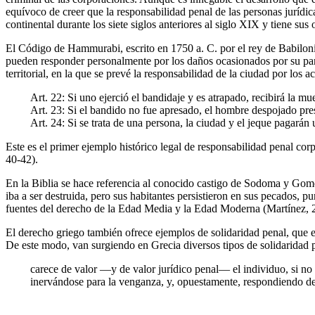
equívoco de creer que la responsabilidad penal de las personas jurídic
continental durante los siete siglos anteriores al siglo XIX y tiene s
El Código de Hammurabi, escrito en 1750 a. C. por el rey de Babilonia
pueden responder personalmente por los daños ocasionados por su parien
territorial, en la que se prevé la responsabilidad de la ciudad por los 
Art. 22: Si uno ejerció el bandidaje y es atrapado, recibirá la mue
Art. 23: Si el bandido no fue apresado, el hombre despojado pres
Art. 24: Si se trata de una persona, la ciudad y el jeque pagarán
Este es el primer ejemplo histórico legal de responsabilidad penal cor
40-42).
En la Biblia se hace referencia al conocido castigo de Sodoma y Gomor
iba a ser destruida, pero sus habitantes persistieron en sus pecados, p
fuentes del derecho de la Edad Media y la Edad Moderna (Martínez, 20
El derecho griego también ofrece ejemplos de solidaridad penal, que en
De este modo, van surgiendo en Grecia diversos tipos de solidaridad pe
carece de valor —y de valor jurídico penal— el individuo, si no 
inervándose para la venganza, y, opuestamente, respondiendo de