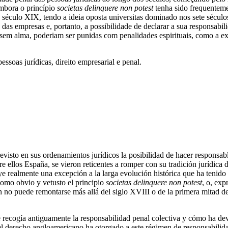
Embora o princípio
societas delinquere non potest
tenha sido frequenteme
 século XIX, tendo a ideia oposta universitas dominado nos sete século
 das empresas e, portanto, a possibilidade de declarar a sua responsabi
sem alma, poderiam ser punidas com penalidades espirituais, como a ex
essoas jurídicas, direito empresarial e penal.
isto en sus ordenamientos jurídicos la posibilidad de hacer responsable
ellos España, se vieron reticentes a romper con su tradición jurídica de
ye realmente una excepción a la larga evolución histórica que ha tenido 
omo obvio y vetusto el principio
societas delinquere non potest
, o, ex
no puede remontarse más allá del siglo XVIII o de la primera mitad del
 recogía antiguamente la responsabilidad penal colectiva y cómo ha dev
el derecho angloamericano ha otorgado a este régimen de responsabilida