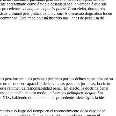
nte apresentado como óbvio e desatualizado, a verdade é que sua
s precedentes.
delinquere et puniri potest
. Com efeito, durante os
lidade criminal pela prática de um crime. A discussão dogmática focou
comunhão. Este trabalho está inserido nas linhas de pesquisa do
s penalmente a las personas jurídicas por los delitos cometidos en su
 no reconocer capacidad delictiva a las personas jurídicas, lo cierto
este régimen de responsabilidad penal. En efecto, la doctrina penal
presado también de otro modo,
universitas delinquere nequit
. Sin
 XIX, habiendo dominado en los precedentes siete siglos la idea
enido a lo largo del tiempo en el reconocimiento de la capacidad
d penal durante los últimos dos siglos, no podemos caer en el