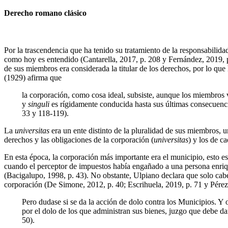
Derecho romano clásico
Por la trascendencia que ha tenido su tratamiento de la responsabilida
como hoy es entendido (Cantarella, 2017, p. 208 y Fernández, 2019, p.
de sus miembros era considerada la titular de los derechos, por lo que
(1929) afirma que
la corporación, como cosa ideal, subsiste, aunque los miembros 
y
singuli
es rígidamente conducida hasta sus últimas consecuencia
33 y 118-119).
La
universitas
era un ente distinto de la pluralidad de sus miembros, un
derechos y las obligaciones de la corporación (
universitas
) y los de c
En esta época, la corporación más importante era el municipio, esto es,
cuando el perceptor de impuestos había engañado a una persona enrique
(Bacigalupo, 1998, p. 43). No obstante, Ulpiano declara que solo cabe
corporación (De Simone, 2012, p. 40; Escrihuela, 2019, p. 71 y Pérez,
Pero dudase si se da la acción de dolo contra los Municipios. Y
por el dolo de los que administran sus bienes, juzgo que debe d
50).