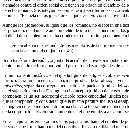
atentados contra el orden social que tienen su origen en el ámbito de
derecho romano. Sus integrantes comienzan a escribir notas o comenta
conocida “Escuela de los glosadores”, que desenvolvió su actividad has
Aunque los glosadores, al igual que los romanos, no elaboran una teorí
corporación, o solamente ante un delito de uno de sus miembros, los 
totalidad de sus miembros daba comienzo a una acción penalmente rele
se tomaba en una reunión de los miembros de la corporación o so
con la acción del conjunto (p. 46).
Si no había una decisión conjunta, la acción delictiva era imputada in
delito cometido de forma individual por uno de los integrantes de la c
En un momento histórico en el que la figura de la Iglesia cobra relev
jurídica. Para fundamentar la capacidad jurídica de la Iglesia, cuyos de
universitas
, separada conceptualmente de la capacidad jurídica del
sin
en el sujeto de derecho. Distinguen el concepto jurídico de persona d
componen: es un ser incorporal que solo posee capacidad jurídica por 
que la componen, y consideran que la misma perdura incluso si desap
distinguen en este momento de forma clara. La teoría que mantienen l
de la corporación. Es en este momento en el que empieza a elaborarse 
En esta época los emperadores y los papas abusaban del empleo de pena
personas que formaban parte del colectivo afectado recibían el mismo c