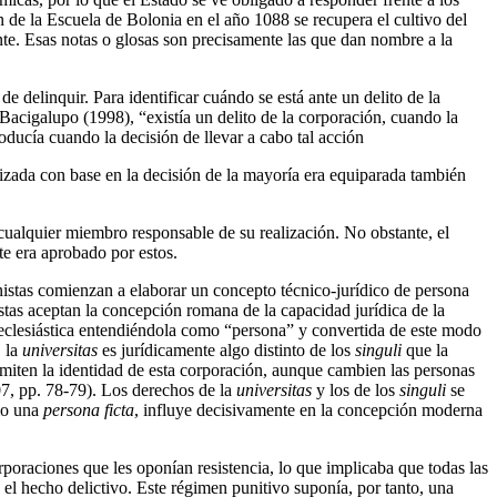
 de la Escuela de Bolonia en el año 1088 se recupera el cultivo del
te. Esas notas o glosas son precisamente las que dan nombre a la
 delinquir. Para identificar cuándo se está ante un delito de la
acigalupo (1998), “existía un delito de la corporación, cuando la
ducía cuando la decisión de llevar a cabo tal acción
izada con base en la decisión de la mayoría era equiparada también
 cualquier miembro responsable de su realización. No obstante, el
te era aprobado por estos.
onistas comienzan a elaborar un concepto técnico-jurídico de persona
ristas aceptan la concepción romana de la capacidad jurídica de la
n eclesiástica entendiéndola como “persona” y convertida de este modo
, la
universitas
es jurídicamente algo distinto de los
singuli
que la
dmiten la identidad de esta corporación, aunque cambien las personas
7, pp. 78-79). Los derechos de la
universitas
y los de los
singuli
se
omo una
persona ficta
, influye decisivamente en la concepción moderna
poraciones que les oponían resistencia, lo que implicaba que todas las
 el hecho delictivo. Este régimen punitivo suponía, por tanto, una