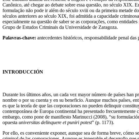
Canônico, até chegar ao debate sobre essa questão, no século XIX. 
formulação não pode ir além do século xviii ou da primeira metade do
séculos anteriores ao século XIX, foi admitida a capacidade criminosa
especialmente na questão de saber se as corporações, como entidades 
Grupo de Estudos Criminais da Universidade de Zaragoza.
Palavras-chave:
antecedentes históricos, responsabilidade penal das p
INTRODUCCIÓN
Durante los últimos años, un cada vez mayor número de países han prev
nombre o por su cuenta y en su beneficio. Aunque muchos países, entre 
es que la teoría de que las corporaciones no pueden delinquir constitu
contemporánea de Europa continental ha presentado frecuentemente c
embargo, como pone de manifiesto Marinucci (2008), “su formulación 
opuesta
universitas delinquere et puniri potest
” (p. 1173).
Por ello, es conveniente exponer, aunque sea de forma breve, cómo se
criminal de las corporaciones. Aunque es innegable el desarrollo que 