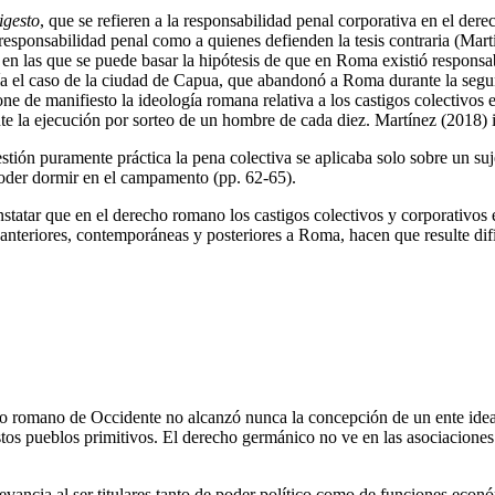
igesto
, que se refieren a la responsabilidad penal corporativa en el der
sponsabilidad penal como a quienes defienden la tesis contraria (Martín
 en las que se puede basar la hipótesis de que en Roma existió responsabi
a el caso de la ciudad de Capua, que abandonó a Roma durante la segund
one de manifiesto la ideología romana relativa a los castigos colectivos
iante la ejecución por sorteo de un hombre de cada diez. Martínez (2018) 
estión puramente práctica la pena colectiva se aplicaba solo sobre un su
poder dormir en el campamento (pp. 62-65).
statar que en el derecho romano los castigos colectivos y corporativos 
 anteriores, contemporáneas y posteriores a Roma, hacen que resulte difí
 romano de Occidente no alcanzó nunca la concepción de un ente ideal d
 estos pueblos primitivos. El derecho germánico no ve en las asociacio
ncia al ser titulares tanto de poder político como de funciones económ