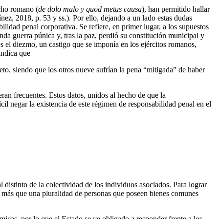
echo romano (
de dolo malo y quod metus causa
), han permitido hallar
ez, 2018, p. 53 y ss.). Por ello, dejando a un lado estas dudas
lidad penal corporativa. Se refiere, en primer lugar, a los supuestos
a guerra púnica y, tras la paz, perdió su constitución municipal y
 es el diezmo, un castigo que se imponía en los ejércitos romanos,
indica que
jeto, siendo que los otros nueve sufrían la pena “mitigada” de haber
eran frecuentes. Estos datos, unidos al hecho de que la
cil negar la existencia de este régimen de responsabilidad penal en el
istinto de la colectividad de los individuos asociados. Para lograr
nes más que una pluralidad de personas que poseen bienes comunes
icas, por lo que el Estado se ve obligado a responder frente a los