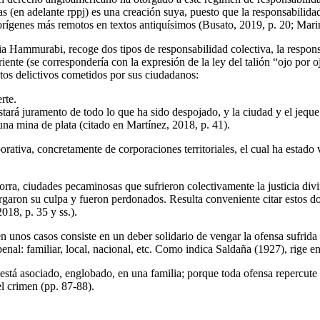
as (en adelante rppj) es una creación suya, puesto que la responsabilidad
us orígenes más remotos en textos antiquísimos (Busato, 2019, p. 20; Mar
 Hammurabi, recoge dos tipos de responsabilidad colectiva, la responsab
te (se correspondería con la expresión de la ley del talión “ojo por ojo
actos delictivos cometidos por sus ciudadanos:
rte.
tará juramento de todo lo que ha sido despojado, y la ciudad y el jeque 
 una mina de plata (citado en Martínez, 2018, p. 41).
porativa, concretamente de corporaciones territoriales, el cual ha estado
ra, ciudades pecaminosas que sufrieron colectivamente la justicia divi
urgaron su culpa y fueron perdonados. Resulta conveniente citar estos do
18, p. 35 y ss.).
 unos casos consiste en un deber solidario de vengar la ofensa sufrida 
nal: familiar, local, nacional, etc. Como indica Saldaña (1927), rige en
está asociado, englobado, en una familia; porque toda ofensa repercute e
l crimen (pp. 87-88).