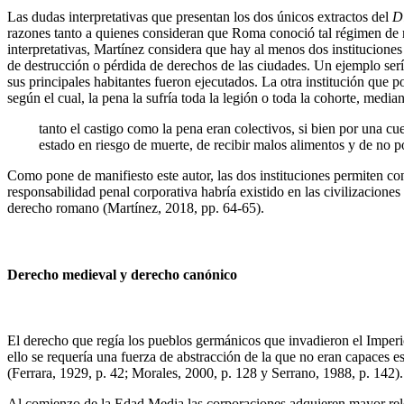
Las dudas interpretativas que presentan los dos únicos extractos del
D
razones tanto a quienes consideran que Roma conoció tal régimen de re
interpretativas, Martínez considera que hay al menos dos instituciones
de destrucción o pérdida de derechos de las ciudades. Un ejemplo serí
sus principales habitantes fueron ejecutados. La otra institución que p
según el cual, la pena la sufría toda la legión o toda la cohorte, med
tanto el castigo como la pena eran colectivos, si bien por una cu
estado en riesgo de muerte, de recibir malos alimentos y de no 
Como pone de manifiesto este autor, las dos instituciones permiten con
responsabilidad penal corporativa habría existido en las civilizaciones
derecho romano (Martínez, 2018, pp. 64-65).
Derecho medieval y derecho canónico
El derecho que regía los pueblos germánicos que invadieron el Imperio
ello se requería una fuerza de abstracción de la que no eran capaces
(Ferrara, 1929, p. 42; Morales, 2000, p. 128 y Serrano, 1988, p. 142).
Al comienzo de la Edad Media las corporaciones adquieren mayor releva