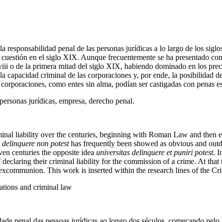
e la responsabilidad penal de las personas jurídicas a lo largo de los 
ta cuestión en el siglo XIX. Aunque frecuentemente se ha presentado co
iii o de la primera mitad del siglo XIX, habiendo dominado en los prece
a la capacidad criminal de las corporaciones y, por ende, la posibilidad 
s corporaciones, como entes sin alma, podían ser castigadas con penas 
 personas jurídicas, empresa, derecho penal.
iminal liability over the centuries, beginning with Roman Law and then
s delinquere non potest
has frequently been showed as obvious and outda
even centuries the opposite idea
universitas delinquere et puniri potest
. I
f declaring their criminal liability for the commission of a crime. At tha
s excommunion. This work is inserted within the research lines of the C
rations and criminal law
dade penal das pessoas jurídicas ao longo dos séculos, começando pelo