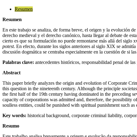
Resumen
Resumen
En este trabajo se analiza, de forma breve, el origen y la evolución d
derecho medieval y el derecho canónico, hasta llegar al debate de es
cierto es que su formulación no puede remontarse más allá del siglo xv
potest
. En efecto, durante los siglos anteriores al siglo XIX se admití
discusión dogmática se centraba especialmente en la cuestión de si la
Palabras clave
:
antecedentes históricos, responsabilidad penal de las
Abstract
This paper briefly analyzes the origin and evolution of Corporate Cr
this question in the nineteenth century. Although the principle
societa
the first half of the 19th century having dominated in the preceding s
capacity of corporations was admitted and, therefore, the possibility o
soulless entities, could be punished with spiritual punishment such a
Key words:
historical background, corporate criminal liability, corpo
Resumo
Este trabalho analisa brevemente a origem e evolução da responsabili